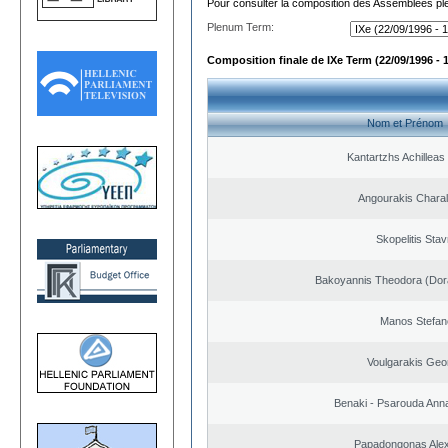
Pour consulter la composition des Assemblées plé
Plenum Term:
Composition finale de IXe Term (22/09/1996 - 
Nom et Prénom
Kantartzhs Achilleas
Angourakis Chara
Skopelitis Stav
Bakoyannis Theodora (Dor
Manos Stefan
Voulgarakis Geo
Benaki - Psarouda Ann
Papadongonas Ale