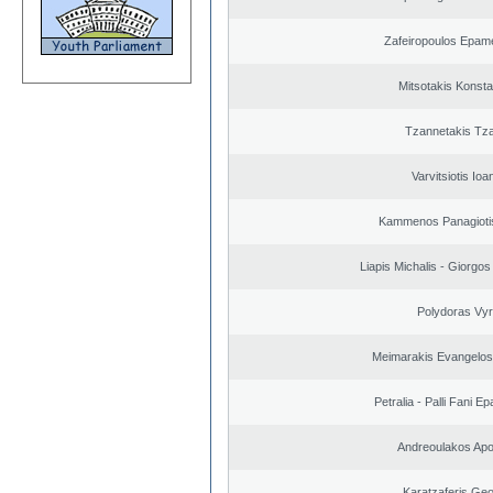
Zafeiropoulos Epam
Mitsotakis Konsta
Tzannetakis Tz
Varvitsiotis Ioa
Kammenos Panagioti
Liapis Michalis - Giorgo
Polydoras Vy
Meimarakis Evangelos 
Petralia - Palli Fani 
Andreoulakos Apo
Karatzaferis Geo