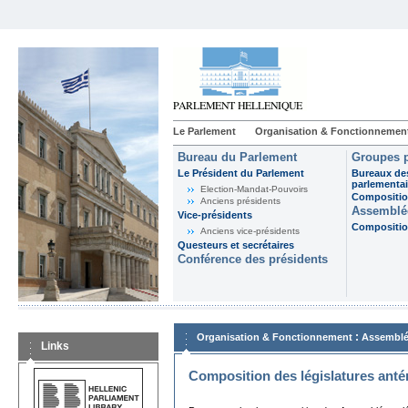
Le Parlement
Organisation & Fonctionnemen
Bureau du Parlement
Groupes p
Le Président du Parlement
Bureaux de
parlementai
Election-Mandat-Pouvoirs
Composition
Anciens présidents
Assemblée
Vice-présidents
Composition
Anciens vice-présidents
Questeurs et secrétaires
Conférence des présidents
:
Organisation & Fonctionnement
Assemblé
Links
Composition des législatures anté