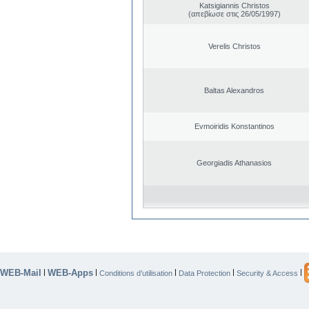
Katsigiannis Christos
(απεβίωσε στις 26/05/1997)
Verelis Christos
Baltas Alexandros
Evmoiridis Konstantinos
Georgiadis Athanasios
WEB-Mail
WEB-Apps
|
|
|
|
|
Conditions d’utilisation
Data Protection
Security & Access