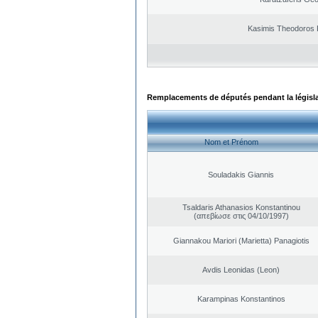
Kasimis Theodoros P
Remplacements de députés pendant la législ
Nom et Prénom
Souladakis Giannis
Tsaldaris Athanasios Konstantinou
(απεβίωσε στις 04/10/1997)
Giannakou Mariori (Marietta) Panagiotis
Avdis Leonidas (Leon)
Karampinas Konstantinos