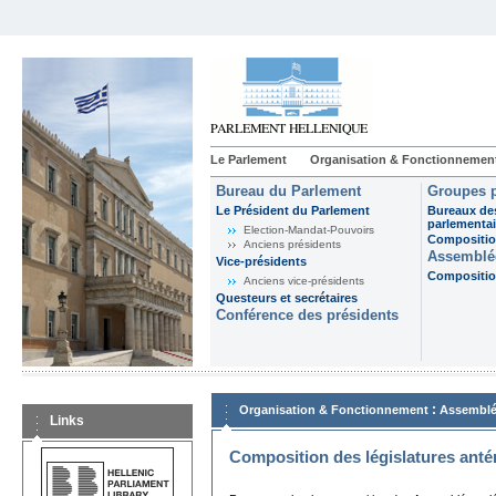
Le Parlement
Organisation & Fonctionnemen
Bureau du Parlement
Groupes p
Le Président du Parlement
Bureaux de
parlementai
Election-Mandat-Pouvoirs
Composition
Anciens présidents
Assemblée
Vice-présidents
Composition
Anciens vice-présidents
Questeurs et secrétaires
Conférence des présidents
:
Organisation & Fonctionnement
Assemblé
Links
Composition des législatures anté