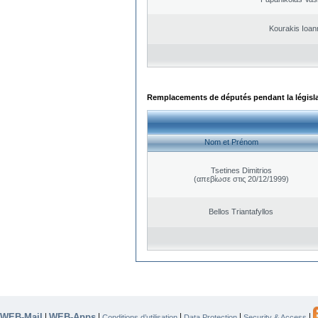
Kourakis Ioan
Remplacements de députés pendant la législ
Nom et Prénom
Tsetines Dimitrios
(απεβίωσε στις 20/12/1999)
Bellos Triantafyllos
WEB-Mail
WEB-Apps
|
|
|
|
|
Conditions d’utilisation
Data Protection
Security & Access