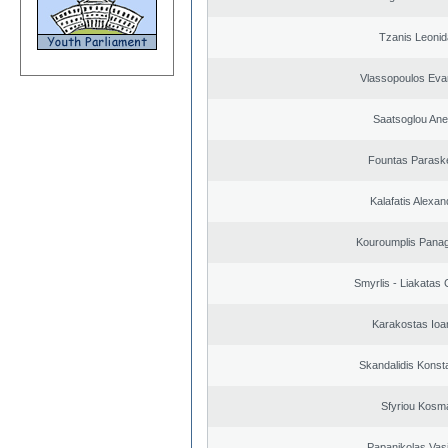
Tzanis Leoni
Vlassopoulos Eva
Saatsoglou Ane
Fountas Parask
Kalafatis Alexa
Kouroumplis Panagi
Smyrlis - Liakatas 
Karakostas Ioa
Skandalidis Konst
Sfyriou Kosm
Papanikolas Vasi