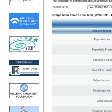
Pour consulter la composition des Assemblées plé
Plenum Term:
Composition finale de IXe Term (22/09/1996 - 
Nom et Prénom
Papoulias Karo
Papadellis Fragk
Sifounakis Niko
Skoulakis Emma
Valyrakis Ioan. 
Michelogiannis I
Zisi Rodoul
Voulgaris Alexa