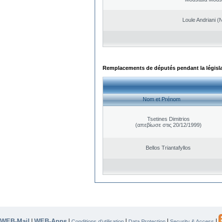
Loule Andriani (N
Remplacements de députés pendant la législ
Nom et Prénom
Tsetines Dimitrios
(απεβίωσε στις 20/12/1999)
Bellos Triantafyllos
WEB-Mail
WEB-Apps
|
|
|
|
|
Conditions d’utilisation
Data Protection
Security & Access