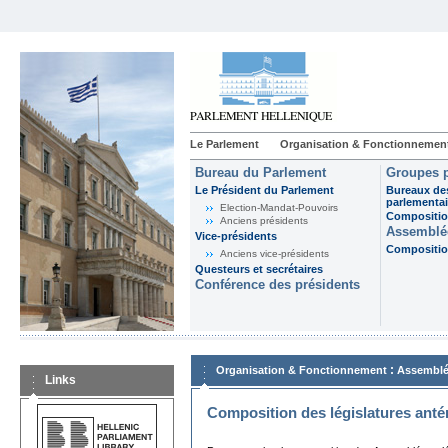
Le Parlement
Organisation & Fonctionnemen
Bureau du Parlement
Groupes p
Le Président du Parlement
Bureaux de
parlementai
Election-Mandat-Pouvoirs
Composition
Anciens présidents
Assemblée
Vice-présidents
Composition
Anciens vice-présidents
Questeurs et secrétaires
Conférence des présidents
:
Organisation & Fonctionnement
Assemblé
Links
Composition des législatures anté