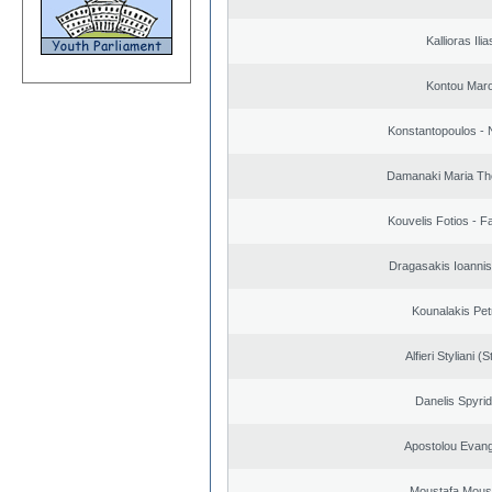
Kallioras Ilia
Kontou Mar
Konstantopoulos - 
Damanaki Maria Th
Kouvelis Fotios - F
Dragasakis Ioannis
Kounalakis Pet
Alfieri Styliani (S
Danelis Spyri
Apostolou Evan
Moustafa Mous