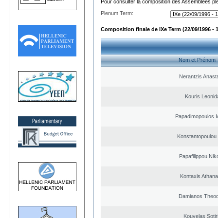
Pour consulter la composition des Assemblées plé
Plenum Term:
Composition finale de IXe Term (22/09/1996 - 
Nom et Prénom
Nerantzis Anast
Kouris Leonid
Papadimopoulos I
Konstantopoulou
Papafilippou Nik
Kontaxis Athana
Damianos Theo
Kouvelas Sotir