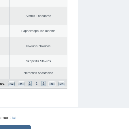
Stathis Theodoros
Papadimopoulos Ioannis
Kokkinis Nikolaos
Skopelitis Stavros
Nerantzis Anastasios
ges:
1
2
3
quement
ici
CREATED BY
DOPE STUDIO