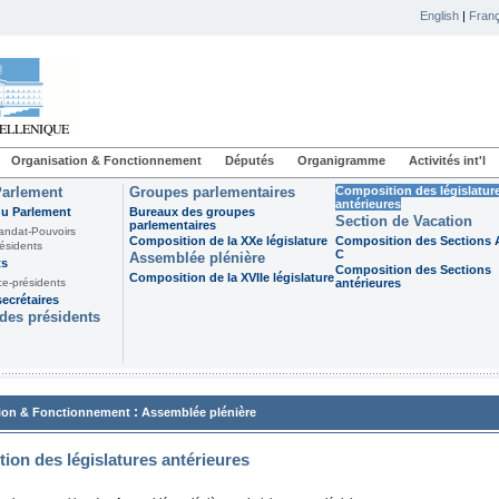
English
|
Franç
Organisation & Fonctionnement
Députés
Organigramme
Activités int'l
Parlement
Groupes parlementaires
Composition des législatur
antérieures
du Parlement
Bureaux des groupes
Section de Vacation
parlementaires
andat-Pouvoirs
Composition de la XXe législature
Composition des Sections A
ésidents
C
Assemblée plénière
ts
Composition des Sections
Composition de la XVIIe législature
ce-présidents
antérieures
ecrétaires
des présidents
:
ion & Fonctionnement
Assemblée plénière
ion des législatures antérieures