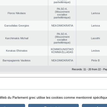
panhellénique)
PA.SO.K.
(Mouvement
Floros Nikolaos
Larissa
socialise
panhellénique)
Garoufalias Georgios
NEA DΙMOKRATIA
Larissa
PA.SO.K.
(Mouvement
Karchimakis Michail
Lassithi
socialise
panhellénique)
KOMMOUNISTIKO
Korakas Efstratios
Lesbos
KOMMA ELLADAS
Barmpagiannis Vasileios
NEA DΙMOKRATIA
Pirée B
Records: 11 - 20 from 22 - Pa
|
|
ta Protection
Security & Access
l Web du Parlement grec utilise les cookies comme mentionné spécifi