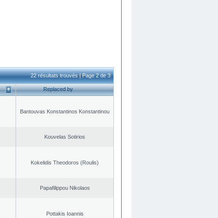
22 résultats trouvés | Page 2 de 3
Replaced by
Bantouvas Konstantinos Konstantinou
Kouvelas Sotirios
Kokelidis Theodoros (Roulis)
Papafilippou Nikolaos
Pottakis Ioannis