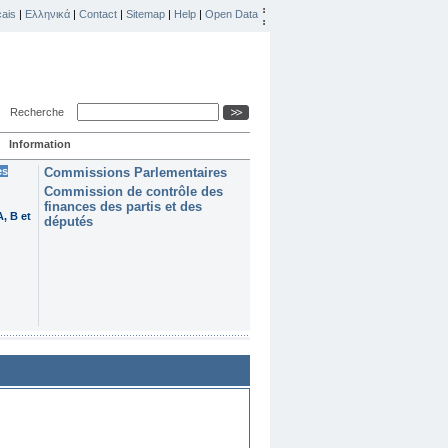
ais
|
Ελληνικά
|
Contact
|
Sitemap
|
Help
|
Open Data
Recherche
Information
es
Commissions Parlementaires
Commission de contrôle des
finances des partis et des
, B et
députés