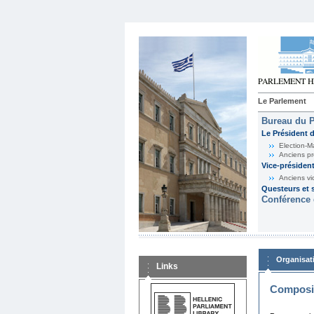
Le Parlement
Bureau du 
Le Président 
Election-M
Anciens pr
Vice-présiden
Anciens vi
Questeurs et s
Conférence 
Organisat
Links
Composit