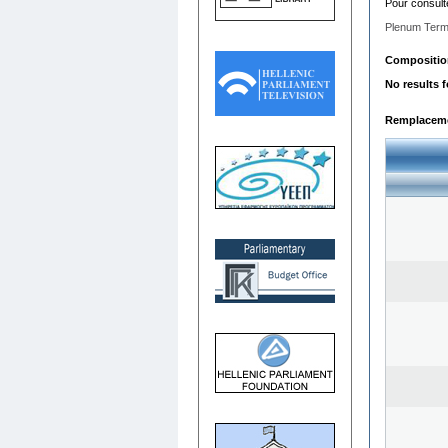
Pour consult
Plenum Term
Composition 
No results 
Remplacemen