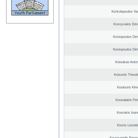
Korkolopoulos Vas
Kossyvakis Dimi
Kostopoulos Dimi
Kostopoulos Dimi
Kotsakas Anto
Kotsonis Theod
Koulouris Kim
Kounalakis Pet
Kourakis Ioan
Kouris Leonid
Kouroumplis Panagi