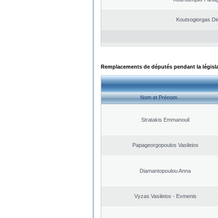
Koutsogiorgas Dim
Remplacements de députés pendant la législ
Nom et Prénom
Stratakis Emmanouil
Papageorgopoulos Vasileios
Diamantopoulou Anna
Vyzas Vasileios - Evmenis