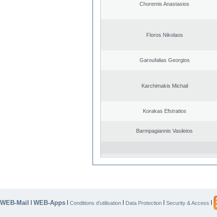
Choremis Anastasios
Floros Nikolaos
Garoufalias Georgios
Karchimakis Michail
Korakas Efstratios
Barmpagiannis Vasileios
WEB-Mail
WEB-Apps
|
|
|
|
|
Conditions d’utilisation
Data Protection
Security & Access