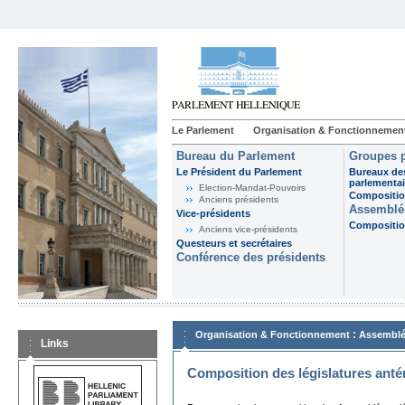
Le Parlement
Organisation & Fonctionnemen
Bureau du Parlement
Groupes p
Le Président du Parlement
Bureaux de
parlementai
Election-Mandat-Pouvoirs
Composition
Anciens présidents
Assemblée
Vice-présidents
Composition
Anciens vice-présidents
Questeurs et secrétaires
Conférence des présidents
:
Organisation & Fonctionnement
Assemblé
Links
Composition des législatures anté