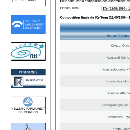
Pour consulter la composition des Assemblées plé
Plenum Term:
Composition finale de IXe Term (22/09/1996 - 
Nom et Prénom
Kolozof Orest
Konstantinidis Io
Konstantopoulos - 
Konstantopoulou
Kontaxis Athana
Kontogiannopoulos V
Kontomaris Efty
Kontou Mar