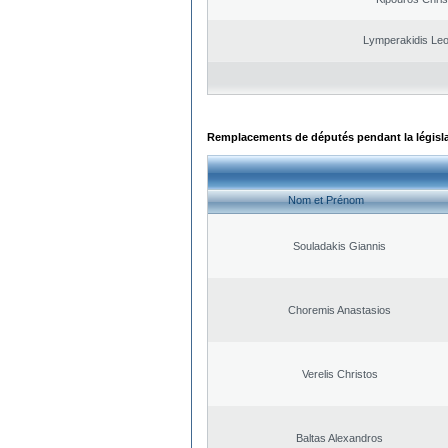
Lymperakidis Le
Remplacements de députés pendant la législ
Nom et Prénom
Souladakis Giannis
Choremis Anastasios
Verelis Christos
Baltas Alexandros