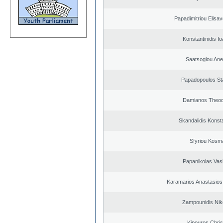
Papadimitriou Elisav
Konstantinidis Io
Saatsoglou Ane
Papadopoulos St
Damianos Theo
Skandalidis Konst
Sfyriou Kosm
Papanikolas Vasi
Karamarios Anastasio
Zampounidis Nik
Kipouros Chris