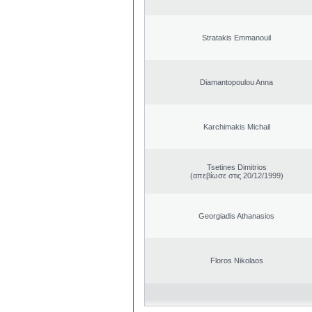
Stratakis Emmanouil
Diamantopoulou Anna
Karchimakis Michail
Tsetines Dimitrios
(απεβίωσε στις 20/12/1999)
Georgiadis Athanasios
Floros Nikolaos