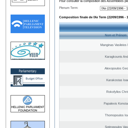
Pour consulter la composition des Assemblées plé
Plenum Term:
Composition finale de IXe Term (22/09/1996 - 
Nom et Prénom
Manginas Vasileios 
Karagkounis An
Alexopoulos Geo
Karakostas Ioa
Rokofyllos Chri
Papalexis Konsta
Thomopoulos Io
Sotiropoulos Vasi