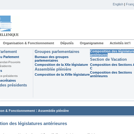
English
|
Franç
Organisation & Fonctionnement
Députés
Organigramme
Activités int'l
Parlement
Groupes parlementaires
Composition des législatur
antérieures
du Parlement
Bureaux des groupes
Section de Vacation
parlementaires
andat-Pouvoirs
Composition de la XXe législature
Composition des Sections A
ésidents
C
Assemblée plénière
ts
Composition des Sections
Composition de la XVIIe législature
ce-présidents
antérieures
ecrétaires
des présidents
:
ion & Fonctionnement
Assemblée plénière
ion des législatures antérieures