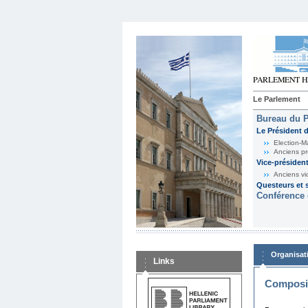
Le Parlement
Bureau du 
Le Président 
Election-M
Anciens pr
Vice-présiden
Anciens vi
Questeurs et s
Conférence 
Organisat
Links
Composit