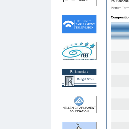
Pour consult
Plenum Term
Composition 