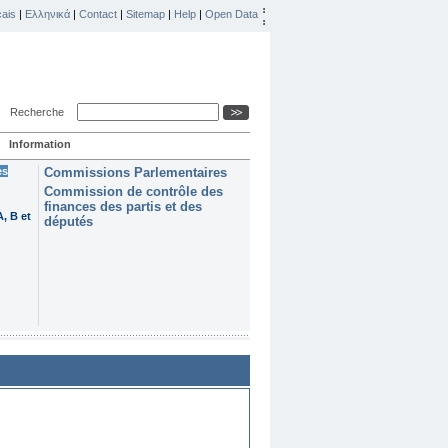
ais
|
Ελληνικά
|
Contact
|
Sitemap
|
Help
|
Open Data
Recherche
Information
es
Commissions Parlementaires
Commission de contrôle des
finances des partis et des
, B et
députés