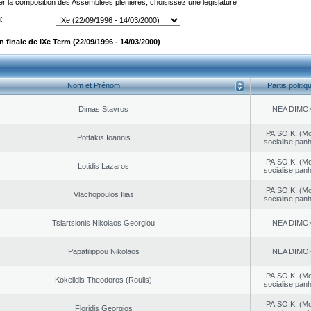
er la composition des Assemblées plénières, choisissez une législature
:
finale de IXe Term (22/09/1996 - 14/03/2000)
Nom et Prénom
Partis politiq
Dimas Stavros
NEA DΙMO
PA.SO.K. (M
Pottakis Ioannis
socialise panh
PA.SO.K. (M
Lotidis Lazaros
socialise panh
PA.SO.K. (M
Vlachopoulos Ilias
socialise panh
Tsiartsionis Nikolaos Georgiou
NEA DΙMO
Papafilippou Nikolaos
NEA DΙMO
PA.SO.K. (M
Kokelidis Theodoros (Roulis)
socialise panh
PA.SO.K. (M
Floridis Georgios