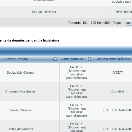
socialise panh
Sioufas Dimitrios
NEA DΙMO
Records: 101 - 120 from 300 - Pages:
ts de députés pendant la législature
Nom et Prénom
Partis politiques
Circonscription d’élection
PA.SO.K.
(Mouvement
Souladakis Giannis
D’ETAT
socialise
panhellénique)
PA.SO.K.
(Mouvement
Choremis Anastasios
Corinthie
socialise
panhellénique)
PA.SO.K.
(Mouvement
Verelis Christos
EΤOLIEACARNANI
socialise
panhellénique)
PA.SO.K.
(Mouvement
Baltas Alexandros
EΤOLIEACARNANI
socialise