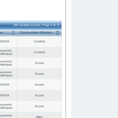
300 résultats trouvés | Page 6 de 15
ues
Circonscription d’élection
KRATIA
Corinthie
ouvement
Corinthie
ellénique)
ouvement
Kozani
ellénique)
ouvement
Kozani
ellénique)
KRATIA
Kozani
KRATIA
Kozani
ouvement
Kozani
ellénique)
ouvement
Kilkis