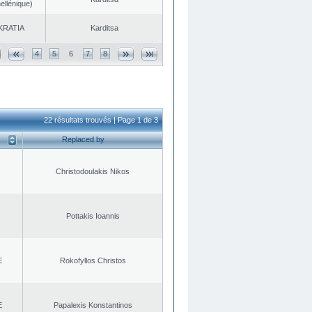
ellénique)
KRATIA
Karditsa
4
5
6
7
8
22 résultats trouvés | Page 1 de 3
Replaced by
Christodoulakis Nikos
Pottakis Ioannis
E
Rokofyllos Christos
E
Papalexis Konstantinos