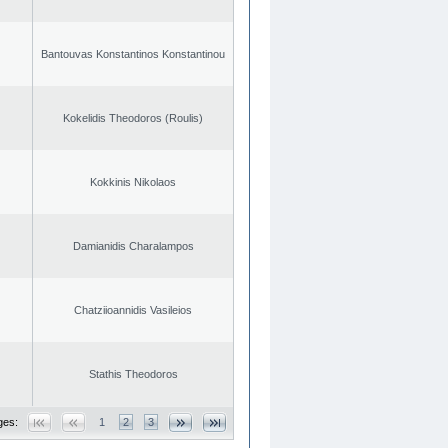
Bantouvas Konstantinos Konstantinou
Kokelidis Theodoros (Roulis)
Kokkinis Nikolaos
Damianidis Charalampos
Chatziioannidis Vasileios
Stathis Theodoros
ges:
1
2
3