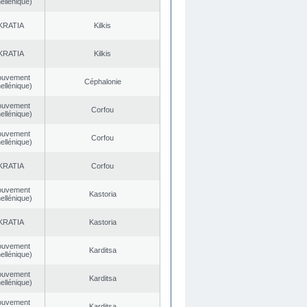
ellénique)
KRATIA
Kilkis
KRATIA
Kilkis
ouvement
Céphalonie
ellénique)
ouvement
Corfou
ellénique)
ouvement
Corfou
ellénique)
KRATIA
Corfou
ouvement
Kastoria
ellénique)
KRATIA
Kastoria
ouvement
Karditsa
ellénique)
ouvement
Karditsa
ellénique)
ouvement
Karditsa