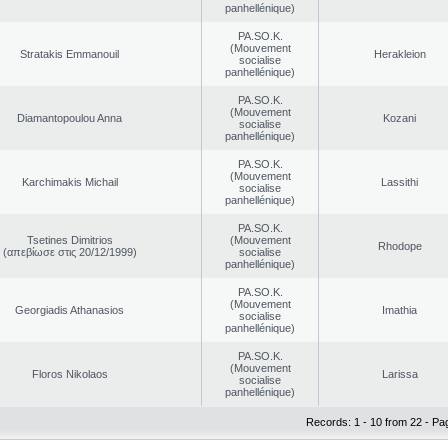
panhellénique)
PA.SO.K.
(Mouvement
Stratakis Emmanouil
Herakleion
socialise
panhellénique)
PA.SO.K.
(Mouvement
Diamantopoulou Anna
Kozani
socialise
panhellénique)
PA.SO.K.
(Mouvement
Karchimakis Michail
Lassithi
socialise
panhellénique)
PA.SO.K.
Tsetines Dimitrios
(Mouvement
Rhodope
(απεβίωσε στις 20/12/1999)
socialise
panhellénique)
PA.SO.K.
(Mouvement
Georgiadis Athanasios
Imathia
socialise
panhellénique)
PA.SO.K.
(Mouvement
Floros Nikolaos
Larissa
socialise
panhellénique)
Records: 1 - 10 from 22 - Pa