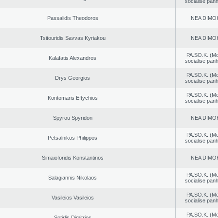
socialise panh
Passalidis Theodoros
NEA DΙMO
Tsitouridis Savvas Kyriakou
NEA DΙMO
PA.SO.K. (M
Kalafatis Alexandros
socialise panh
PA.SO.K. (M
Drys Georgios
socialise panh
PA.SO.K. (M
Kontomaris Eftychios
socialise panh
Spyrou Spyridon
NEA DΙMO
PA.SO.K. (M
Petsalnikos Philippos
socialise panh
Simaioforidis Konstantinos
NEA DΙMO
PA.SO.K. (M
Salagiannis Nikolaos
socialise panh
PA.SO.K. (M
Vasileios Vasileios
socialise panh
PA.SO.K. (M
Sotirlis Dimitrios