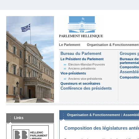
Le Parlement
Organisation & Fonctionnemen
Bureau du Parlement
Groupes p
Le Président du Parlement
Bureaux de
parlementai
Election-Mandat-Pouvoirs
Composition
Anciens présidents
Assemblée
Vice-présidents
Composition
Anciens vice-présidents
Questeurs et secrétaires
Conférence des présidents
:
Organisation & Fonctionnement
Assemblé
Links
Composition des législatures anté