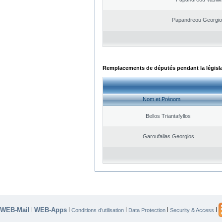
Papandreou Georgio
Remplacements de députés pendant la législ
Nom et Prénom
Bellos Triantafyllos
Garoufalias Georgios
WEB-Mail
WEB-Apps
|
|
|
|
|
Conditions d’utilisation
Data Protection
Security & Access