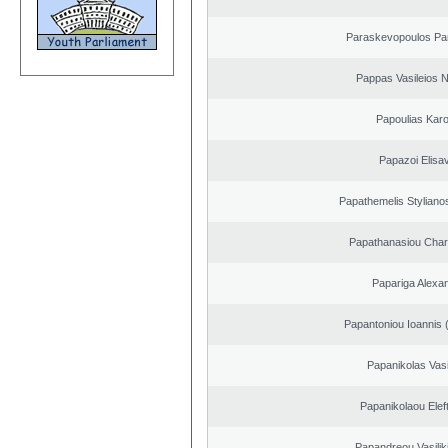
Paraskevopoulos Pa
Pappas Vasileios N
Papoulias Karo
Papazoi Elisa
Papathemelis Styliano
Papathanasiou Cha
Papariga Alexa
Papantoniou Ioannis 
Papanikolas Vasi
Papanikolaou Elef
Papandreou Vasilik