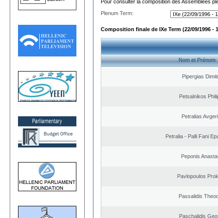
Pour consulter la composition des Assemblées plé
Plenum Term:
Composition finale de IXe Term (22/09/1996 - 
Nom et Prénom
Pipergias Dimit
Petsalnikos Phil
Petralias Avger
Petralia - Palli Fani 
Peponis Anasta
Pavlopoulos Pro
Passalidis Theo
Paschalidis Geo