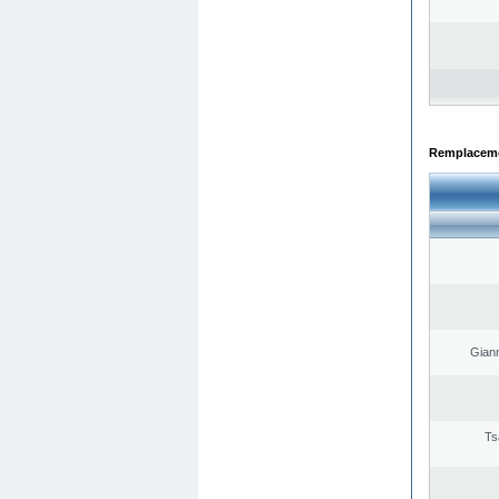
Remplacemen
Giann
Ts