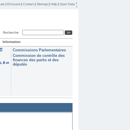
ais
|
Ελληνικά
|
Contact
|
Sitemap
|
Help
|
Open Data
Recherche
Information
es
Commissions Parlementaires
Commission de contrôle des
finances des partis et des
, B et
députés