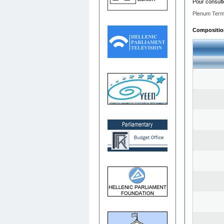
Pour consult
Plenum Term
Composition 