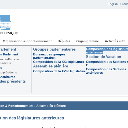
English
|
Franç
Organisation & Fonctionnement
Députés
Organigramme
Activités int'l
Parlement
Groupes parlementaires
Composition des législatur
antérieures
du Parlement
Bureaux des groupes
Section de Vacation
parlementaires
andat-Pouvoirs
Composition de la XXe législature
Composition des Sections A
ésidents
C
Assemblée plénière
ts
Composition des Sections
Composition de la XVIIe législature
ce-présidents
antérieures
ecrétaires
des présidents
:
ion & Fonctionnement
Assemblée plénière
ion des législatures antérieures