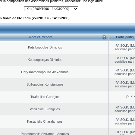
er la composition des Assemblées plénières, choisissez une législature
:
finale de IXe Term (22/09/1996 - 14/03/2000)
Nom et Prénom
Partis politiq
PA.SO.K. (M
Katsikopoulos Dimitrios
socialise panh
PA.SO.K. (M
Koutsogiorgas Dimitrios
socialise panh
PA.SO.K. (M
Chrysanthakopoulos Alexandros
socialise panh
PA.SO.K. (M
Spiliopoulos Konstantinos
socialise panh
Tsafoulias Georgios
DI.K.K
PA.SO.K. (M
Venizelos Evangelos
socialise panh
PA.SO.K. (M
Kastanidis Charalampos
socialise panh
PA.SO.K. (M
Papathemelis Stylianos - Angelos