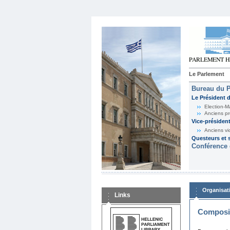
Le Parlement
Bureau du 
Le Président 
Election-M
Anciens pr
Vice-présiden
Anciens vi
Questeurs et s
Conférence 
Organisat
Links
Composit