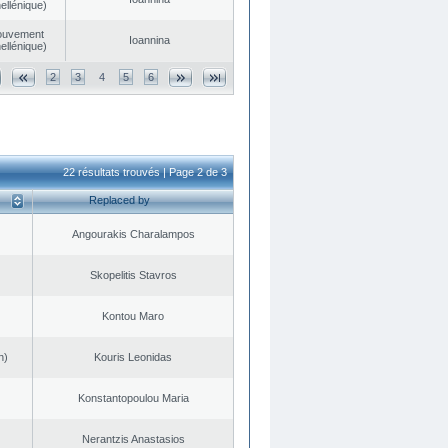
ellénique)
ouvement
Ioannina
ellénique)
2
3
4
5
6
22 résultats trouvés | Page 2 de 3
Replaced by
Angourakis Charalampos
Skopelitis Stavros
Kontou Maro
n)
Kouris Leonidas
Konstantopoulou Maria
Nerantzis Anastasios