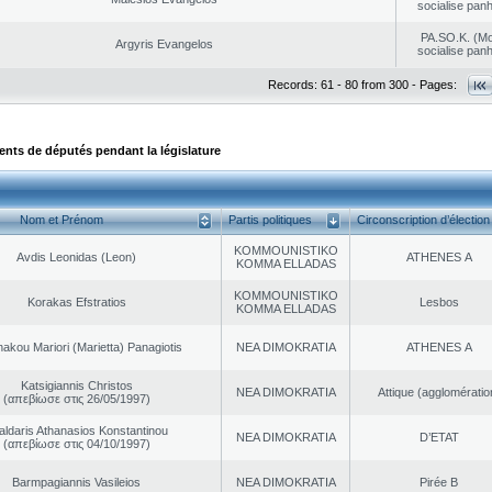
socialise panh
PA.SO.K. (M
Argyris Evangelos
socialise panh
Records: 61 - 80 from 300 - Pages:
ts de députés pendant la législature
Nom et Prénom
Partis politiques
Circonscription d’élection
KOMMOUNISTIKO
Avdis Leonidas (Leon)
ATHENES Α
KOMMA ELLADAS
KOMMOUNISTIKO
Korakas Efstratios
Lesbos
KOMMA ELLADAS
akou Mariori (Marietta) Panagiotis
NEA DΙMOKRATIA
ATHENES Α
Katsigiannis Christos
NEA DΙMOKRATIA
Αttique (agglomératio
(απεβίωσε στις 26/05/1997)
aldaris Athanasios Konstantinou
NEA DΙMOKRATIA
D’ETAT
(απεβίωσε στις 04/10/1997)
Barmpagiannis Vasileios
NEA DΙMOKRATIA
Pirée B