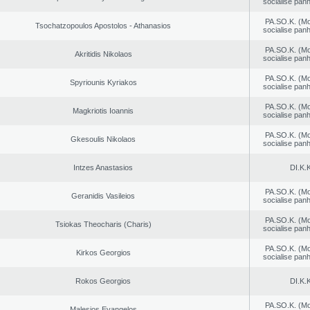
socialise panh
PA.SO.K. (M
Tsochatzopoulos Apostolos - Athanasios
socialise panh
PA.SO.K. (M
Akritidis Nikolaos
socialise panh
PA.SO.K. (M
Spyriounis Kyriakos
socialise panh
PA.SO.K. (M
Magkriotis Ioannis
socialise panh
PA.SO.K. (M
Gkesoulis Nikolaos
socialise panh
Intzes Anastasios
DI.K.K
PA.SO.K. (M
Geranidis Vasileios
socialise panh
PA.SO.K. (M
Tsiokas Theocharis (Charis)
socialise panh
PA.SO.K. (M
Kirkos Georgios
socialise panh
Rokos Georgios
DI.K.K
PA.SO.K. (M
Malesios Evangelos