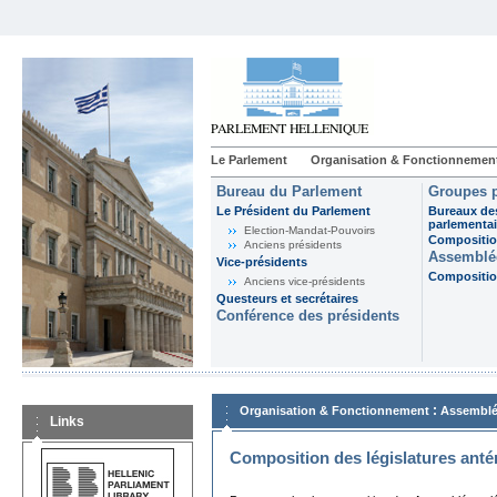
Le Parlement
Organisation & Fonctionnemen
Bureau du Parlement
Groupes p
Le Président du Parlement
Bureaux de
parlementai
Election-Mandat-Pouvoirs
Composition
Anciens présidents
Assemblée
Vice-présidents
Composition
Anciens vice-présidents
Questeurs et secrétaires
Conférence des présidents
:
Organisation & Fonctionnement
Assemblé
Links
Composition des législatures anté