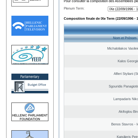
Pour consulter la composition des Assemblées plé
Plenum Term:
Composition finale de IXe Term (22/09/1996 - 
Nom et Prénom
Michaloliakos Vasilei
Kalos Georgi
Alfieri Styliani (S
Sgouridis Panagioti
Lampadaris Nik
Akifoglou Bir
Benos Stavros - I
Katsilieris Pet