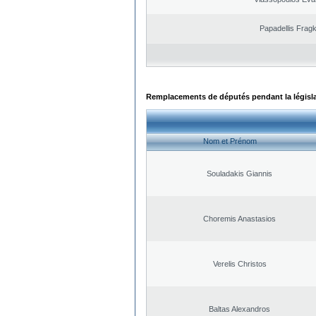
Papadellis Fragk
Remplacements de députés pendant la législ
Nom et Prénom
Souladakis Giannis
Choremis Anastasios
Verelis Christos
Baltas Alexandros