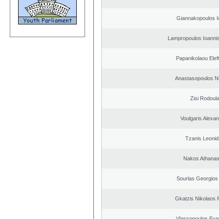
Giannakopoulos I
Lampropoulos Ioannis
Papanikolaou Elef
Anastasopoulos N
Zisi Rodoul
Voulgaris Alexa
Tzanis Leoni
Nakos Athanas
Sourlas Georgios 
Gkatzis Nikolaos F
Vlassopoulos Eva