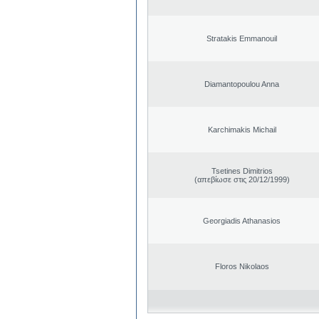
Stratakis Emmanouil
Diamantopoulou Anna
Karchimakis Michail
Tsetines Dimitrios
(απεβίωσε στις 20/12/1999)
Georgiadis Athanasios
Floros Nikolaos