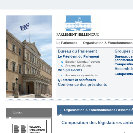
Le Parlement
Organisation & Fonctionnemen
Bureau du Parlement
Groupes p
Le Président du Parlement
Bureaux de
parlementai
Election-Mandat-Pouvoirs
Composition
Anciens présidents
Assemblée
Vice-présidents
Composition
Anciens vice-présidents
Questeurs et secrétaires
Conférence des présidents
:
Organisation & Fonctionnement
Assemblé
Links
Composition des législatures anté