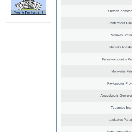
Stefanis Konstan
Pantermalis Dimi
Manikas Stefa
Mantelis Anasta
Paraskevopoulos Pa
Molyviatis Pet
Pavlopoulos Pro
Alogoskoufis Georgio
Tzoannos Ioan
Loukakos Panag
Konstantopoulou