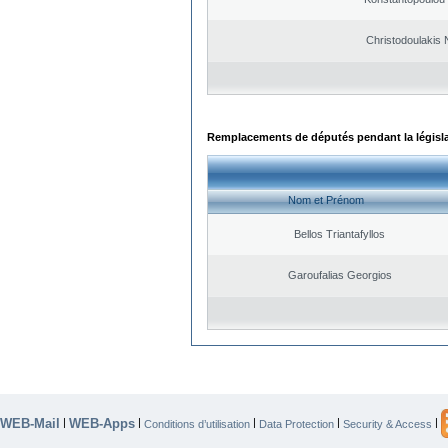
Christodoulakis 
Remplacements de députés pendant la législ
Nom et Prénom
Bellos Triantafyllos
Garoufalias Georgios
WEB-Mail
WEB-Apps
|
|
|
|
|
Conditions d’utilisation
Data Protection
Security & Access