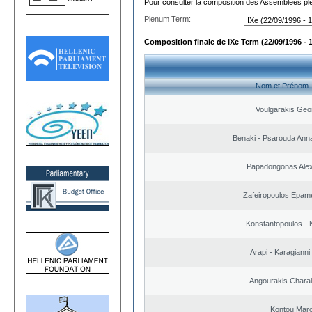
Pour consulter la composition des Assemblées plé
Plenum Term:
Composition finale de IXe Term (22/09/1996 - 
Nom et Prénom
Voulgarakis Geo
Benaki - Psarouda Ann
Papadongonas Ale
Zafeiropoulos Epam
Konstantopoulos - 
Arapi - Karagianni 
Angourakis Chara
Kontou Mar