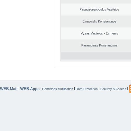
Papageorgopoulos Vasileios
Evmoiridis Konstantinos
Vyzas Vasileios - Evmenis
Karampinas Konstantinos
WEB-Mail
WEB-Apps
|
|
|
|
|
Conditions d’utilisation
Data Protection
Security & Access