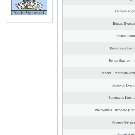
Bratakos Ange
Boutas Evange
Boskou Mari
Benteniotis Emma
Benos Stavros - I
Benaki - Psarouda Ann
Basiakos Evang
Bantouvas Konsta
Bakoyannis Theodora (Dor
Arsenis Geras
Arseni Mari