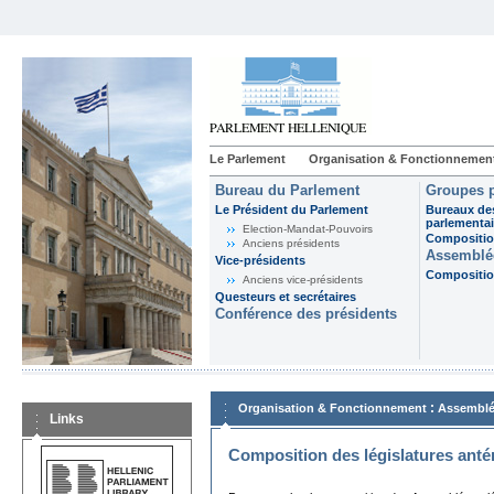
Le Parlement
Organisation & Fonctionnemen
Bureau du Parlement
Groupes p
Le Président du Parlement
Bureaux de
parlementai
Election-Mandat-Pouvoirs
Composition
Anciens présidents
Assemblée
Vice-présidents
Composition
Anciens vice-présidents
Questeurs et secrétaires
Conférence des présidents
:
Organisation & Fonctionnement
Assemblé
Links
Composition des législatures anté