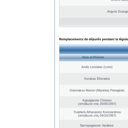
Argyris Evange
Remplacements de députés pendant la législ
Nom et Prénom
Avdis Leonidas (Leon)
Korakas Efstratios
Giannakou Mariori (Marietta) Panagiotis
Katsigiannis Christos
(απεβίωσε στις 26/05/1997)
Tsaldaris Athanasios Konstantinou
(απεβίωσε στις 04/10/1997)
Barmpagiannis Vasileios