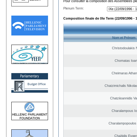
Pour consulter la composition des Assemblées plé
Plenum Term:
Composition finale de IXe Term (22/09/1996 - 
Nom et Prénom
Christodoulakis 
Chomatas Ioan
Cheimaras Athan
Chatzimichalis Nikola
Chatziioannidis Va
Charalampous Io
Charalampopoulos 
Chaïtidis Evge