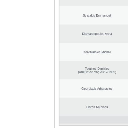
Stratakis Emmanouil
Diamantopoulou Anna
Karchimakis Michail
Tsetines Dimitrios
(απεβίωσε στις 20/12/1999)
Georgiadis Athanasios
Floros Nikolaos