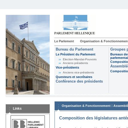
Le Parlement
Organisation & Fonctionnemen
Bureau du Parlement
Groupes p
Le Président du Parlement
Bureaux de
parlementai
Election-Mandat-Pouvoirs
Composition
Anciens présidents
Assemblée
Vice-présidents
Composition
Anciens vice-présidents
Questeurs et secrétaires
Conférence des présidents
:
Organisation & Fonctionnement
Assemblé
Links
Composition des législatures anté