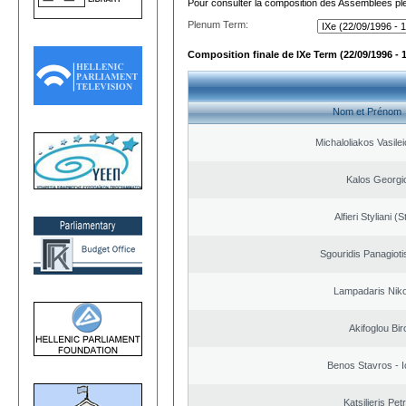
Pour consulter la composition des Assemblées plé
Plenum Term:
Composition finale de IXe Term (22/09/1996 - 
Nom et Prénom
Michaloliakos Vasilei
Kalos Georgi
Alfieri Styliani (S
Sgouridis Panagioti
Lampadaris Nik
Akifoglou Bir
Benos Stavros - I
Katsilieris Pet