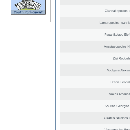
Giannakopoulos I
Lampropoulos Ioannis
Papanikolaou Elef
Anastasopoulos N
Zisi Rodoul
Voulgaris Alexa
Tzanis Leoni
Nakos Athanas
Sourlas Georgios 
Gkatzis Nikolaos F
Vlassopoulos Eva