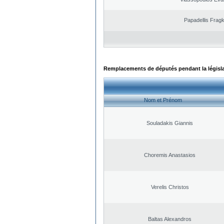
Papadellis Fragk
Remplacements de députés pendant la législ
Nom et Prénom
Souladakis Giannis
Choremis Anastasios
Verelis Christos
Baltas Alexandros