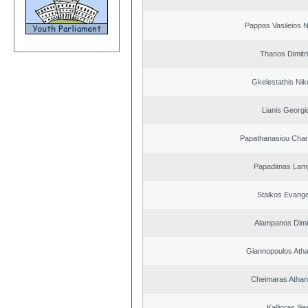
Pappas Vasileios N
Thanos Dimitr
Gkelestathis Nik
Lianis Georgi
Papathanasiou Cha
Papadimas Lam
Staikos Evang
Alampanos Dimit
Giannopoulos Ath
Cheimaras Athan
Kallioras Ilia