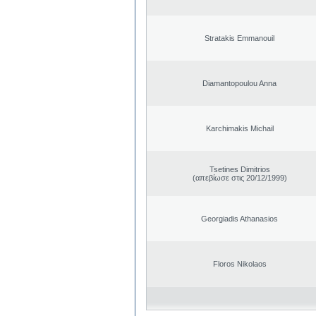
Stratakis Emmanouil
Diamantopoulou Anna
Karchimakis Michail
Tsetines Dimitrios
(απεβίωσε στις 20/12/1999)
Georgiadis Athanasios
Floros Nikolaos