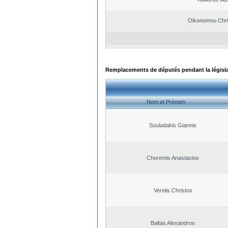
Oikonomou Chri
Remplacements de députés pendant la législ
Nom et Prénom
Souladakis Giannis
Choremis Anastasios
Verelis Christos
Baltas Alexandros