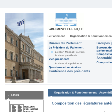
Le Parlement
Organisation & Fonctionnemen
Bureau du Parlement
Groupes p
Le Président du Parlement
Bureaux de
parlementai
Election-Mandat-Pouvoirs
Composition
Anciens présidents
Assemblée
Vice-présidents
Composition
Anciens vice-présidents
Questeurs et secrétaires
Conférence des présidents
:
Organisation & Fonctionnement
Assemblé
Links
Composition des législatures anté