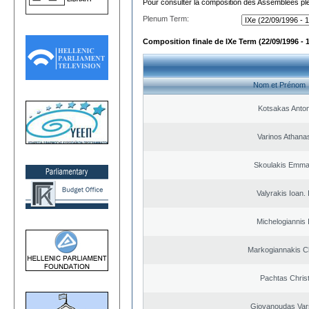
Pour consulter la composition des Assemblées plé
Plenum Term:
Composition finale de IXe Term (22/09/1996 - 
Nom et Prénom
Kotsakas Anto
Varinos Athana
Skoulakis Emma
Valyrakis Ioan. 
Michelogiannis I
Markogiannakis Ch
Pachtas Chris
Giovanoudas Var