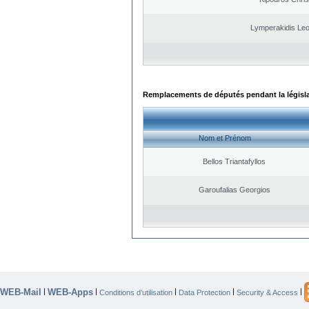
Lymperakidis Le
Remplacements de députés pendant la législ
Nom et Prénom
Bellos Triantafyllos
Garoufalias Georgios
WEB-Mail
WEB-Apps
|
|
|
|
|
Conditions d’utilisation
Data Protection
Security & Access