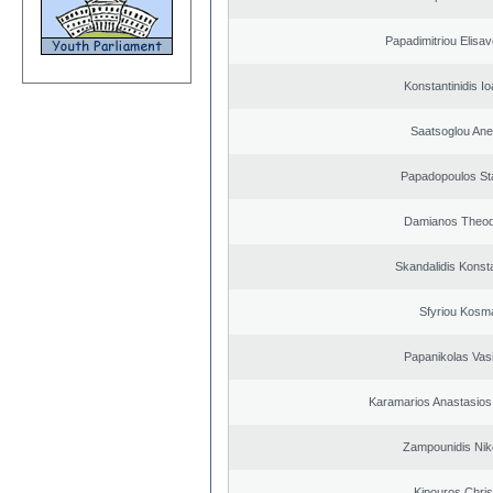
Papadimitriou Elisav
Konstantinidis Io
Saatsoglou Ane
Papadopoulos St
Damianos Theo
Skandalidis Konst
Sfyriou Kosm
Papanikolas Vasi
Karamarios Anastasio
Zampounidis Nik
Kipouros Chris