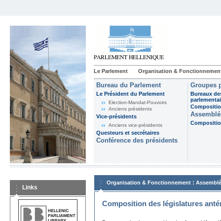
Le Parlement
Organisation & Fonctionnemen
Bureau du Parlement
Groupes p
Le Président du Parlement
Bureaux de
parlementai
Election-Mandat-Pouvoirs
Composition
Anciens présidents
Assemblée
Vice-présidents
Composition
Anciens vice-présidents
Questeurs et secrétaires
Conférence des présidents
:
Organisation & Fonctionnement
Assemblé
Links
Composition des législatures anté