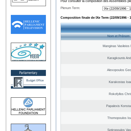
Pour consulter la composition des Assemblées plé
Plenum Term:
Composition finale de IXe Term (22/09/1996 - 
Nom et Prénom
Manginas Vasileios 
Karagkounis An
Alexopoulos Geo
Karakostas Ioa
Rokofyllos Chri
Papalexis Konsta
Thomopoulos Io
Sotiropoulos Vasi