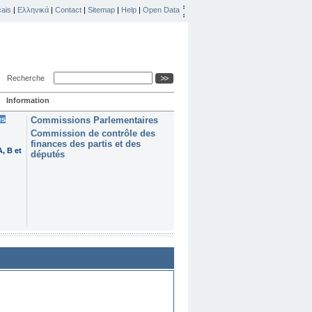
ais
|
Ελληνικά
|
Contact
|
Sitemap
|
Help
|
Open Data
Recherche
Information
es
Commissions Parlementaires
Commission de contrôle des
finances des partis et des
, B et
députés