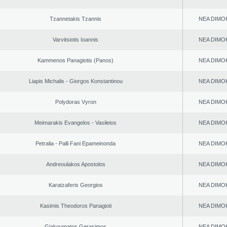
Tzannetakis Tzannis
NEA DΙMO
Varvitsiotis Ioannis
NEA DΙMO
Kammenos Panagiotis (Panos)
NEA DΙMO
Liapis Michalis - Giorgos Konstantinou
NEA DΙMO
Polydoras Vyron
NEA DΙMO
Meimarakis Evangelos - Vasileios
NEA DΙMO
Petralia - Palli Fani Epameinonda
NEA DΙMO
Andreoulakos Apostolos
NEA DΙMO
Karatzaferis Georgios
NEA DΙMO
Kasimis Theodoros Panagioti
NEA DΙMO
Giakoumatos Gerasimos
NEA DΙMO