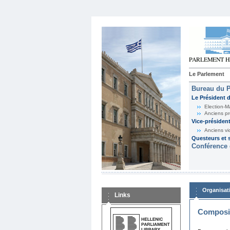
Le Parlement
Bureau du 
Le Président 
Election-M
Anciens pr
Vice-présiden
Anciens vi
Questeurs et s
Conférence 
Organisat
Links
Composit