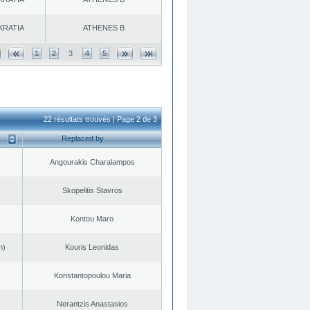
KRATIA
ATHENES Β
1
2
3
4
5
22 résultats trouvés | Page 2 de 3
Replaced by
Angourakis Charalampos
Skopelitis Stavros
Kontou Maro
n)
Kouris Leonidas
Konstantopoulou Maria
Nerantzis Anastasios