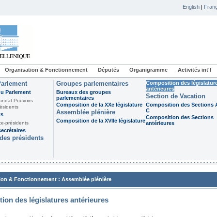
English
|
Franç
Organisation & Fonctionnement
Députés
Organigramme
Activités int'l
Parlement
Groupes parlementaires
Composition des législatur
antérieures
du Parlement
Bureaux des groupes
Section de Vacation
parlementaires
andat-Pouvoirs
Composition de la XXe législature
Composition des Sections A
ésidents
C
Assemblée plénière
ts
Composition des Sections
Composition de la XVIIe législature
ce-présidents
antérieures
ecrétaires
des présidents
:
ion & Fonctionnement
Assemblée plénière
ion des législatures antérieures