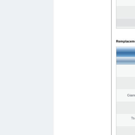
Remplacemen
Giann
Ts