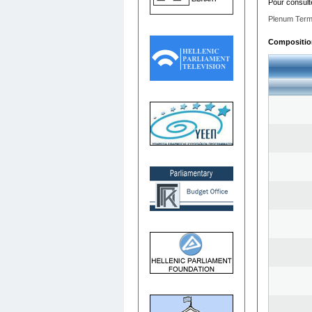
Pour consult
Plenum Term
Composition 