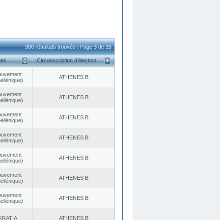
300 résultats trouvés | Page 3 de 15
ues
Circonscription d’élection
ouvement
ATHENES Β
ellénique)
ouvement
ATHENES Β
ellénique)
ouvement
ATHENES Β
ellénique)
ouvement
ATHENES Β
ellénique)
ouvement
ATHENES Β
ellénique)
ouvement
ATHENES Β
ellénique)
ouvement
ATHENES Β
ellénique)
KRATIA
ATHENES Β