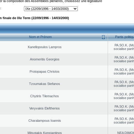
er la composition des Assemblées plénières, choisissez une législature
:
finale de IXe Term (22/09/1996 - 14/03/2000)
Nom et Prénom
Partis politiq
PA.SO.K. (M
Kanellopoulos Lampros
socialise panh
PA.SO.K. (M
Anomeritis Georgios
socialise panh
PA.SO.K. (M
Protopapas Christos
socialise panh
PA.SO.K. (M
Tzoumakas Stefanos
socialise panh
PA.SO.K. (M
Chytiris Tilemachos
socialise panh
PA.SO.K. (M
Veryvakis Eleftherios
socialise panh
PA.SO.K. (M
Charalampous Ioannis
socialise panh
Mitsotakis Konstantinos
NEA DΙMO