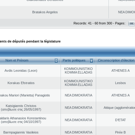
Bratakos Angelos
NEA DΙMO
Records: 41 - 60 from 300 - Pages:
ts de députés pendant la législature
Nom et Prénom
Partis politiques
Circonscription d’élection
KOMMOUNISTIKO
Avdis Leonidas (Leon)
ATHENES Α
KOMMA ELLADAS
KOMMOUNISTIKO
Korakas Efstratios
Lesbos
KOMMA ELLADAS
akou Mariori (Marietta) Panagiotis
NEA DΙMOKRATIA
ATHENES Α
Katsigiannis Christos
NEA DΙMOKRATIA
Αttique (agglomératio
(απεβίωσε στις 26/05/1997)
aldaris Athanasios Konstantinou
NEA DΙMOKRATIA
D’ETAT
(απεβίωσε στις 04/10/1997)
Barmpagiannis Vasileios
NEA DΙMOKRATIA
Pirée B