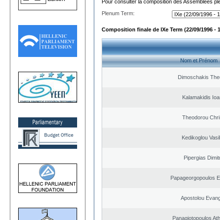
Pour consulter la composition des Assemblées plé
Plenum Term:
Composition finale de IXe Term (22/09/1996 - 
Nom et Prénom
Dimoschakis The
Kalamakidis Ioa
Theodorou Chri
Kedikoglou Vasi
Pipergias Dimit
Papageorgopoulos El
Apostolou Evan
Panagiotopoulos At