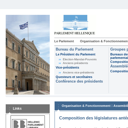
Le Parlement
Organisation & Fonctionnemen
Bureau du Parlement
Groupes p
Le Président du Parlement
Bureaux de
parlementai
Election-Mandat-Pouvoirs
Composition
Anciens présidents
Assemblée
Vice-présidents
Composition
Anciens vice-présidents
Questeurs et secrétaires
Conférence des présidents
:
Organisation & Fonctionnement
Assemblé
Links
Composition des législatures anté