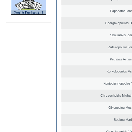
Papadatos Ioa
Georgakopoulos Di
Skoularikis Ioa
Zafeiropoulos Io
Petralias Avger
Korkolopoulos Vas
Kontogiannopoulos V
Chrysochoidis Michahl
Gikonoglou Mos
Boskou Mari
Chatziioannidis Va