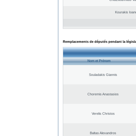
Kourakis Ioan
Remplacements de députés pendant la législ
Nom et Prénom
Souladakis Giannis
Choremis Anastasios
Verelis Christos
Baltas Alexandros