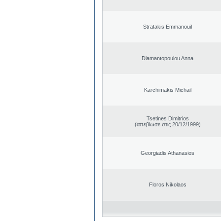
Stratakis Emmanouil
Diamantopoulou Anna
Karchimakis Michail
Tsetines Dimitrios
(απεβίωσε στις 20/12/1999)
Georgiadis Athanasios
Floros Nikolaos