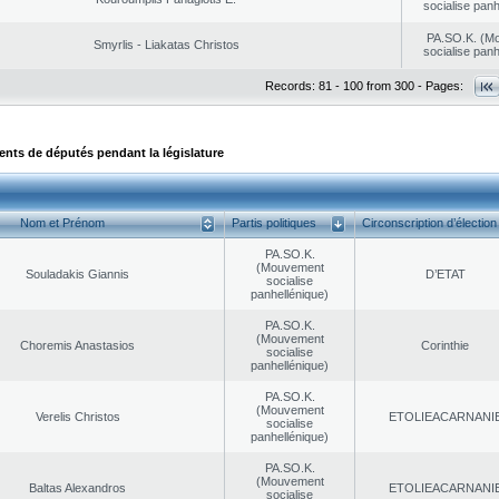
socialise panh
PA.SO.K. (M
Smyrlis - Liakatas Christos
socialise panh
Records: 81 - 100 from 300 - Pages:
ts de députés pendant la législature
Nom et Prénom
Partis politiques
Circonscription d’élection
PA.SO.K.
(Mouvement
Souladakis Giannis
D’ETAT
socialise
panhellénique)
PA.SO.K.
(Mouvement
Choremis Anastasios
Corinthie
socialise
panhellénique)
PA.SO.K.
(Mouvement
Verelis Christos
EΤOLIEACARNANI
socialise
panhellénique)
PA.SO.K.
(Mouvement
Baltas Alexandros
EΤOLIEACARNANI
socialise