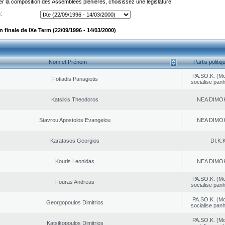
er la composition des Assemblées plénières, choisissez une législature
:
finale de IXe Term (22/09/1996 - 14/03/2000)
Nom et Prénom
Partis politiq
PA.SO.K. (M
Fotiadis Panagiotis
socialise panh
Katsikis Theodoros
NEA DΙMO
Stavrou Apostolos Evangelou
NEA DΙMO
Karatasos Georgios
DI.K.K
Kouris Leonidas
NEA DΙMO
PA.SO.K. (M
Fouras Andreas
socialise panh
PA.SO.K. (M
Georgopoulos Dimitrios
socialise panh
PA.SO.K. (M
Katsikopoulos Dimitrios