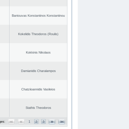
Bantouvas Konstantinos Konstantinou
Kokelidis Theodoros (Roulis)
Kokkinis Nikolaos
Damianidis Charalampos
Chatziioannidis Vasileios
Stathis Theodoros
ges:
1
2
3