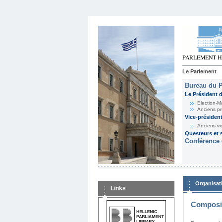
Le Parlement
Bureau du 
Le Président 
Election-M
Anciens pr
Vice-présiden
Anciens vi
Questeurs et s
Conférence 
Organisat
Links
Composit