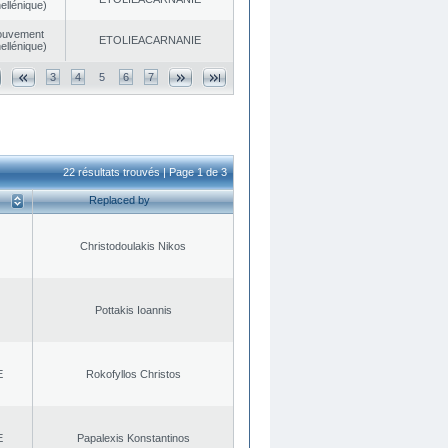
ellénique)
ouvement
EΤOLIEACARNANIE
ellénique)
3
4
5
6
7
22 résultats trouvés | Page 1 de 3
Replaced by
Christodoulakis Nikos
Pottakis Ioannis
E
Rokofyllos Christos
E
Papalexis Konstantinos