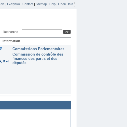
ais
|
Ελληνικά
|
Contact
|
Sitemap
|
Help
|
Open Data
Recherche
Information
es
Commissions Parlementaires
Commission de contrôle des
finances des partis et des
, B et
députés