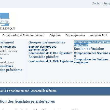
English
|
Franç
Organisation & Fonctionnement
Députés
Organigramme
Activités int'l
Parlement
Groupes parlementaires
Composition des législatur
antérieures
du Parlement
Bureaux des groupes
Section de Vacation
parlementaires
andat-Pouvoirs
Composition de la XXe législature
Composition des Sections A
ésidents
C
Assemblée plénière
ts
Composition des Sections
Composition de la XVIIe législature
ce-présidents
antérieures
ecrétaires
des présidents
:
ion & Fonctionnement
Assemblée plénière
ion des législatures antérieures