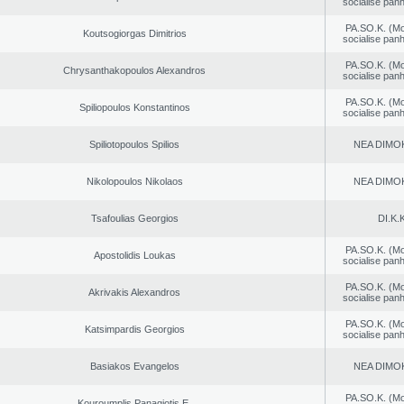
socialise panh
PA.SO.K. (M
Koutsogiorgas Dimitrios
socialise panh
PA.SO.K. (M
Chrysanthakopoulos Alexandros
socialise panh
PA.SO.K. (M
Spiliopoulos Konstantinos
socialise panh
Spiliotopoulos Spilios
NEA DΙMO
Nikolopoulos Nikolaos
NEA DΙMO
Tsafoulias Georgios
DI.K.K
PA.SO.K. (M
Apostolidis Loukas
socialise panh
PA.SO.K. (M
Akrivakis Alexandros
socialise panh
PA.SO.K. (M
Katsimpardis Georgios
socialise panh
Basiakos Evangelos
NEA DΙMO
PA.SO.K. (M
Kouroumplis Panagiotis E.