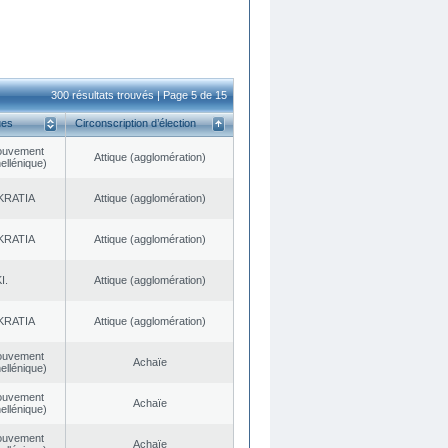
300 résultats trouvés | Page 5 de 15
ues
Circonscription d’élection
ouvement
Αttique (agglomération)
ellénique)
KRATIA
Αttique (agglomération)
KRATIA
Αttique (agglomération)
I.
Αttique (agglomération)
KRATIA
Αttique (agglomération)
ouvement
Achaïe
ellénique)
ouvement
Achaïe
ellénique)
ouvement
Achaïe