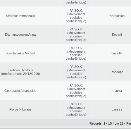
panhellénique)
PA.SO.K.
(Mouvement
Stratakis Emmanouil
Herakleion
socialise
panhellénique)
PA.SO.K.
(Mouvement
Diamantopoulou Anna
Kozani
socialise
panhellénique)
PA.SO.K.
(Mouvement
Karchimakis Michail
Lassithi
socialise
panhellénique)
PA.SO.K.
Tsetines Dimitrios
(Mouvement
Rhodope
(απεβίωσε στις 20/12/1999)
socialise
panhellénique)
PA.SO.K.
(Mouvement
Georgiadis Athanasios
Imathia
socialise
panhellénique)
PA.SO.K.
(Mouvement
Floros Nikolaos
Larissa
socialise
panhellénique)
Records: 1 - 10 from 22 - Pa