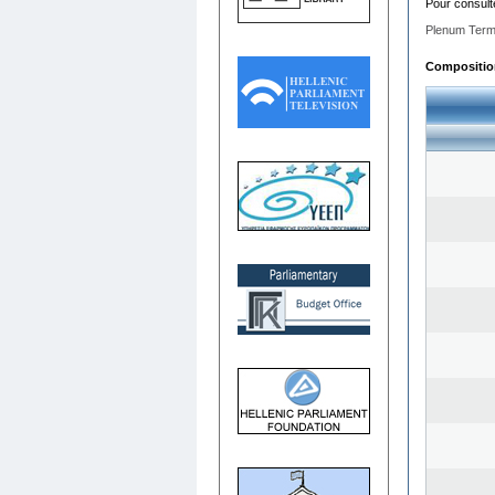
Pour consult
Plenum Term
Composition 