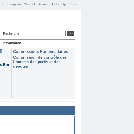
ais
|
Ελληνικά
|
Contact
|
Sitemap
|
Help
|
Open Data
Recherche
Information
es
Commissions Parlementaires
Commission de contrôle des
finances des partis et des
, B et
députés