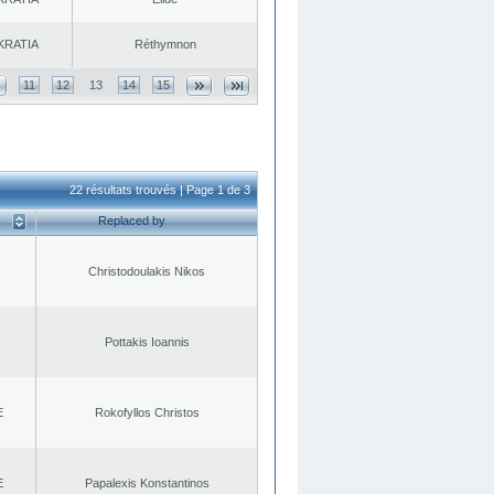
KRATIA
Réthymnon
11
12
13
14
15
22 résultats trouvés | Page 1 de 3
Replaced by
Christodoulakis Nikos
Pottakis Ioannis
E
Rokofyllos Christos
E
Papalexis Konstantinos