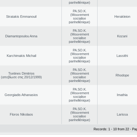
panhellénique)
PA.SO.K.
(Mouvement
Stratakis Emmanouil
Herakleion
socialise
panhellénique)
PA.SO.K.
(Mouvement
Diamantopoulou Anna
Kozani
socialise
panhellénique)
PA.SO.K.
(Mouvement
Karchimakis Michail
Lassithi
socialise
panhellénique)
PA.SO.K.
Tsetines Dimitrios
(Mouvement
Rhodope
(απεβίωσε στις 20/12/1999)
socialise
panhellénique)
PA.SO.K.
(Mouvement
Georgiadis Athanasios
Imathia
socialise
panhellénique)
PA.SO.K.
(Mouvement
Floros Nikolaos
Larissa
socialise
panhellénique)
Records: 1 - 10 from 22 - Pa