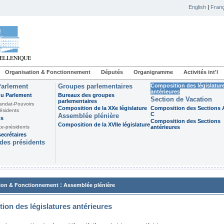
English
|
Franç
Organisation & Fonctionnement
Députés
Organigramme
Activités int'l
Parlement
Groupes parlementaires
Composition des législatur
antérieures
du Parlement
Bureaux des groupes
Section de Vacation
parlementaires
andat-Pouvoirs
Composition de la XXe législature
Composition des Sections A
ésidents
C
Assemblée plénière
ts
Composition des Sections
Composition de la XVIIe législature
ce-présidents
antérieures
ecrétaires
des présidents
:
ion & Fonctionnement
Assemblée plénière
ion des législatures antérieures