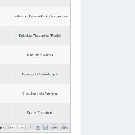
Bantouvas Konstantinos Konstantinou
Kokelidis Theodoros (Roulis)
Kokkinis Nikolaos
Damianidis Charalampos
Chatziioannidis Vasileios
Stathis Theodoros
ges:
1
2
3