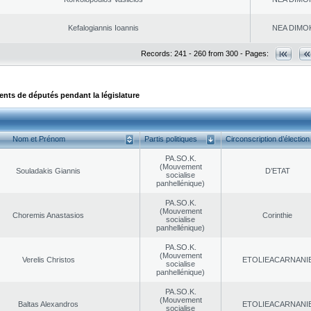
Kefalogiannis Ioannis
NEA DΙMO
Records: 241 - 260 from 300 - Pages:
ts de députés pendant la législature
Nom et Prénom
Partis politiques
Circonscription d’élection
PA.SO.K.
(Mouvement
Souladakis Giannis
D’ETAT
socialise
panhellénique)
PA.SO.K.
(Mouvement
Choremis Anastasios
Corinthie
socialise
panhellénique)
PA.SO.K.
(Mouvement
Verelis Christos
EΤOLIEACARNANI
socialise
panhellénique)
PA.SO.K.
(Mouvement
Baltas Alexandros
EΤOLIEACARNANI
socialise