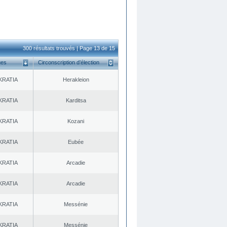
300 résultats trouvés | Page 13 de 15
ues
Circonscription d’élection
KRATIA
Herakleion
KRATIA
Karditsa
KRATIA
Kozani
KRATIA
Eubée
KRATIA
Arcadie
KRATIA
Arcadie
KRATIA
Messénie
KRATIA
Messénie