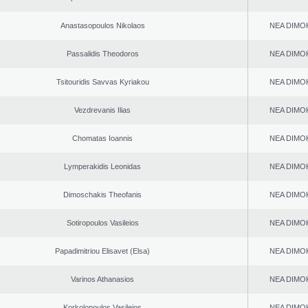
Anastasopoulos Nikolaos
NEA DΙMO
Passalidis Theodoros
NEA DΙMO
Tsitouridis Savvas Kyriakou
NEA DΙMO
Vezdrevanis Ilias
NEA DΙMO
Chomatas Ioannis
NEA DΙMO
Lymperakidis Leonidas
NEA DΙMO
Dimoschakis Theofanis
NEA DΙMO
Sotiropoulos Vasileios
NEA DΙMO
Papadimitriou Elisavet (Elsa)
NEA DΙMO
Varinos Athanasios
NEA DΙMO
Korkolopoulos Vasileios
NEA DΙMO