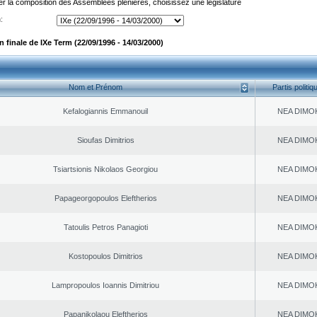
er la composition des Assemblées plénières, choisissez une législature
:
finale de IXe Term (22/09/1996 - 14/03/2000)
Nom et Prénom
Partis politiq
Kefalogiannis Emmanouil
NEA DΙMO
Sioufas Dimitrios
NEA DΙMO
Tsiartsionis Nikolaos Georgiou
NEA DΙMO
Papageorgopoulos Eleftherios
NEA DΙMO
Tatoulis Petros Panagioti
NEA DΙMO
Kostopoulos Dimitrios
NEA DΙMO
Lampropoulos Ioannis Dimitriou
NEA DΙMO
Papanikolaou Eleftherios
NEA DΙMO