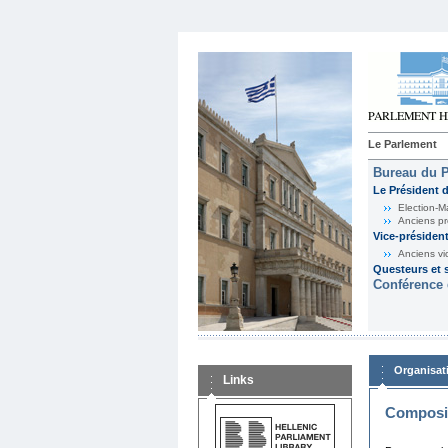
Le Parlement
Bureau du 
Le Président 
Election-M
Anciens pr
Vice-présiden
Anciens vi
Questeurs et s
Conférence 
Organisat
Links
Composit