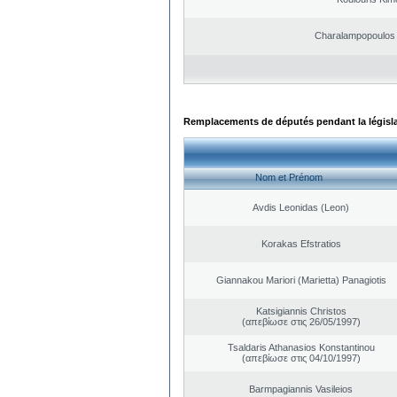
Charalampopoulos 
Remplacements de députés pendant la législ
Nom et Prénom
Avdis Leonidas (Leon)
Korakas Efstratios
Giannakou Mariori (Marietta) Panagiotis
Katsigiannis Christos
(απεβίωσε στις 26/05/1997)
Tsaldaris Athanasios Konstantinou
(απεβίωσε στις 04/10/1997)
Barmpagiannis Vasileios