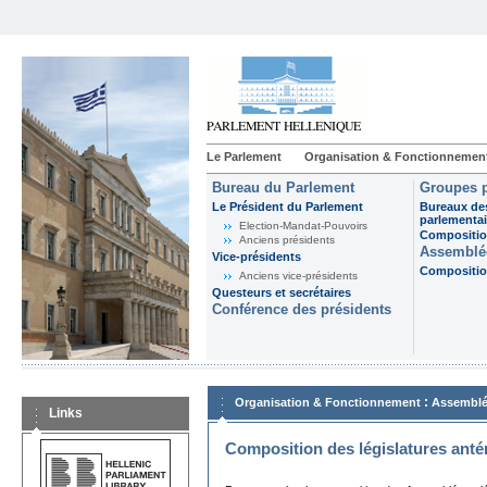
Le Parlement
Organisation & Fonctionnemen
Bureau du Parlement
Groupes p
Le Président du Parlement
Bureaux de
parlementai
Election-Mandat-Pouvoirs
Composition
Anciens présidents
Assemblée
Vice-présidents
Composition
Anciens vice-présidents
Questeurs et secrétaires
Conférence des présidents
:
Organisation & Fonctionnement
Assemblé
Links
Composition des législatures anté