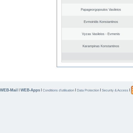
Papageorgopoulos Vasileios
Evmoiridis Konstantinos
Vyzas Vasileios - Evmenis
Karampinas Konstantinos
WEB-Mail
WEB-Apps
|
|
|
|
|
Conditions d’utilisation
Data Protection
Security & Access