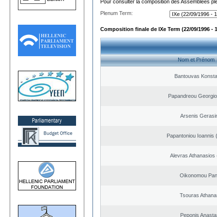
Pour consulter la composition des Assemblées plé
Plenum Term:
Composition finale de IXe Term (22/09/1996 - 
Nom et Prénom
Bantouvas Konsta
Papandreou Georgio
Arsenis Geras
Papantoniou Ioannis 
Alevras Athanasios
Oikonomou Pant
Tsouras Athana
Peponis Anasta