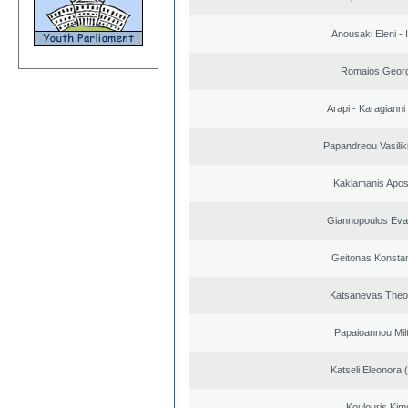
Anousaki Eleni - I
Romaios Georg
Arapi - Karagianni 
Papandreou Vasilik
Kaklamanis Apos
Giannopoulos Eva
Geitonas Konstan
Katsanevas Theo
Papaioannou Milt
Katseli Eleonora 
Koulouris Kim