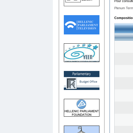
Pour consult
Plenum Term
Composition 