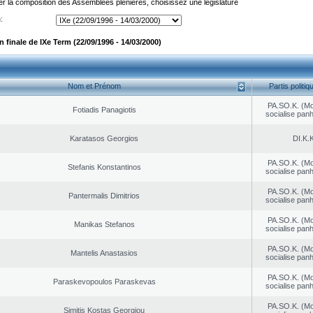
er la composition des Assemblées plénières, choisissez une législature
:
finale de IXe Term (22/09/1996 - 14/03/2000)
Nom et Prénom
Partis politiq
PA.SO.K. (M
Fotiadis Panagiotis
socialise panh
Karatasos Georgios
DI.K.K
PA.SO.K. (M
Stefanis Konstantinos
socialise panh
PA.SO.K. (M
Pantermalis Dimitrios
socialise panh
PA.SO.K. (M
Manikas Stefanos
socialise panh
PA.SO.K. (M
Mantelis Anastasios
socialise panh
PA.SO.K. (M
Paraskevopoulos Paraskevas
socialise panh
PA.SO.K. (M
Simitis Kostas Georgiou