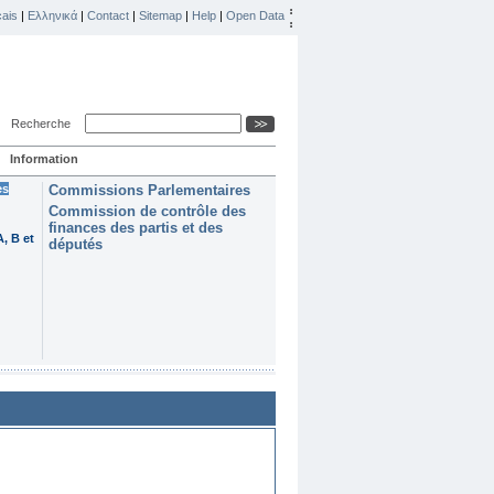
ais
|
Ελληνικά
|
Contact
|
Sitemap
|
Help
|
Open Data
Recherche
Information
es
Commissions Parlementaires
Commission de contrôle des
finances des partis et des
, B et
députés