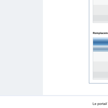
Remplacemen
WEB-Mail
WEB-Apps
|
|
|
Conditions d’utilisation
Da
Le portai