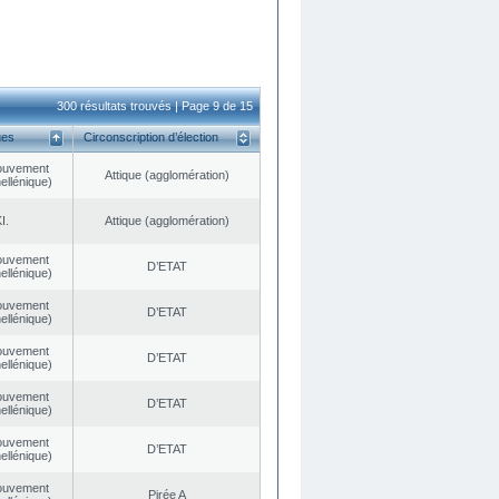
300 résultats trouvés | Page 9 de 15
ues
Circonscription d’élection
ouvement
Αttique (agglomération)
ellénique)
I.
Αttique (agglomération)
ouvement
D’ETAT
ellénique)
ouvement
D’ETAT
ellénique)
ouvement
D’ETAT
ellénique)
ouvement
D’ETAT
ellénique)
ouvement
D’ETAT
ellénique)
ouvement
Pirée A