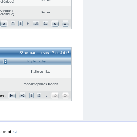
ellénique)
ouvement
Serres
ellénique)
7
8
9
10
11
22 résultats trouvés | Page 3 de 3
Replaced by
Kallioras Ilias
Papadimopoulos Ioannis
ges:
1
2
3
quement
ici