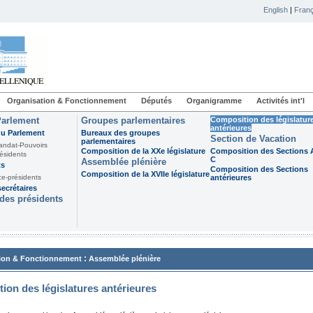
English
|
Franç
Organisation & Fonctionnement
Députés
Organigramme
Activités int'l
Parlement
Groupes parlementaires
Composition des législatur
antérieures
du Parlement
Bureaux des groupes
Section de Vacation
parlementaires
andat-Pouvoirs
Composition de la XXe législature
Composition des Sections A
ésidents
C
Assemblée plénière
ts
Composition des Sections
Composition de la XVIIe législature
ce-présidents
antérieures
ecrétaires
des présidents
:
ion & Fonctionnement
Assemblée plénière
ion des législatures antérieures