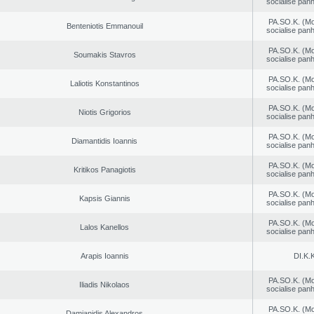
socialise panh
PA.SO.K. (M
Benteniotis Emmanouil
socialise panh
PA.SO.K. (M
Soumakis Stavros
socialise panh
PA.SO.K. (M
Laliotis Konstantinos
socialise panh
PA.SO.K. (M
Niotis Grigorios
socialise panh
PA.SO.K. (M
Diamantidis Ioannis
socialise panh
PA.SO.K. (M
Kritikos Panagiotis
socialise panh
PA.SO.K. (M
Kapsis Giannis
socialise panh
PA.SO.K. (M
Lalos Kanellos
socialise panh
Arapis Ioannis
DI.K.K
PA.SO.K. (M
Iliadis Nikolaos
socialise panh
PA.SO.K. (M
Damianidis Alexandros