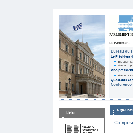
Le Parlement
Bureau du 
Le Président 
Election-M
Anciens pr
Vice-présiden
Anciens vi
Questeurs et s
Conférence 
Organisat
Links
Composit