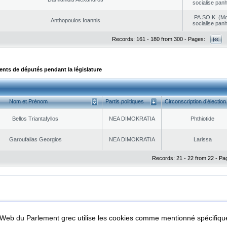
socialise panh
PA.SO.K. (M
Anthopoulos Ioannis
socialise panh
Records: 161 - 180 from 300 - Pages:
ts de députés pendant la législature
Nom et Prénom
Partis politiques
Circonscription d’élection
Bellos Triantafyllos
NEA DΙMOKRATIA
Phthiotide
Garoufalias Georgios
NEA DΙMOKRATIA
Larissa
Records: 21 - 22 from 22 - Pa
|
|
ta Protection
Security & Access
l Web du Parlement grec utilise les cookies comme mentionné spécifi