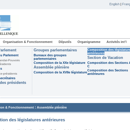
English
|
Franç
Organisation & Fonctionnement
Députés
Organigramme
Activités int'l
Parlement
Groupes parlementaires
Composition des législatur
antérieures
du Parlement
Bureaux des groupes
Section de Vacation
parlementaires
andat-Pouvoirs
Composition de la XXe législature
Composition des Sections A
ésidents
C
Assemblée plénière
ts
Composition des Sections
Composition de la XVIIe législature
ce-présidents
antérieures
ecrétaires
des présidents
:
ion & Fonctionnement
Assemblée plénière
ion des législatures antérieures