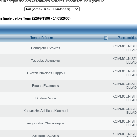
er la composition des Assemblées plénières, choisissez une législature
:
finale de IXe Term (22/09/1996 - 14/03/2000)
Nom et Prénom
Partis politiq
KOMMOUNISTI
Panagiotou Stavros
ELLAD
KOMMOUNISTI
Tasoulas Apostolos
ELLAD
KOMMOUNISTI
Gkatzis Nikolaos Filippou
ELLAD
KOMMOUNISTI
Boutas Evangelos
ELLAD
KOMMOUNISTI
Boskou Maria
ELLAD
KOMMOUNISTI
Kantartzhs Achilleas Kleomeni
ELLAD
KOMMOUNISTI
Angourakis Charalampos
ELLAD
KOMMOUNISTI
Skopelitis Stavros