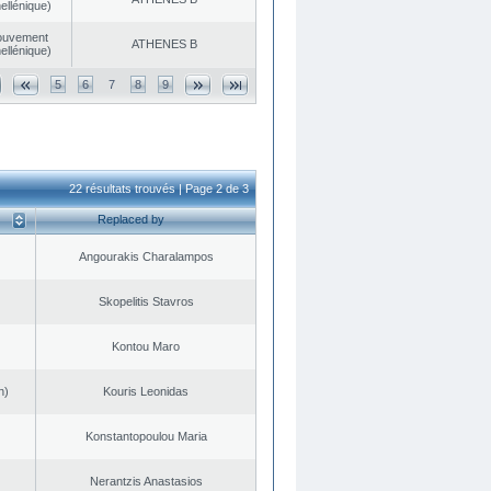
ellénique)
ouvement
ATHENES Β
ellénique)
5
6
7
8
9
22 résultats trouvés | Page 2 de 3
Replaced by
Angourakis Charalampos
Skopelitis Stavros
Kontou Maro
n)
Kouris Leonidas
Konstantopoulou Maria
Nerantzis Anastasios