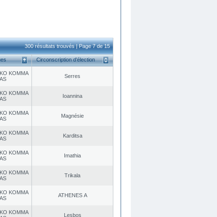
300 résultats trouvés | Page 7 de 15
ues
Circonscription d’élection
KO KOMMA
Serres
AS
KO KOMMA
Ioannina
AS
KO KOMMA
Magnésie
AS
KO KOMMA
Karditsa
AS
KO KOMMA
Imathia
AS
KO KOMMA
Trikala
AS
KO KOMMA
ATHENES Α
AS
KO KOMMA
Lesbos