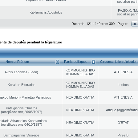
socialise panh
PA.SO.K. (M
Kaklamanis Apostolos
socialise panh
Records: 121 - 140 from 300 - Pages:
ts de députés pendant la législature
Nom et Prénom
Partis politiques
Circonscription d’élection
KOMMOUNISTIKO
Avdis Leonidas (Leon)
ATHENES Α
KOMMA ELLADAS
KOMMOUNISTIKO
Korakas Efstratios
Lesbos
KOMMA ELLADAS
akou Mariori (Marietta) Panagiotis
NEA DΙMOKRATIA
ATHENES Α
Katsigiannis Christos
NEA DΙMOKRATIA
Αttique (agglomératio
(απεβίωσε στις 26/05/1997)
aldaris Athanasios Konstantinou
NEA DΙMOKRATIA
D’ETAT
(απεβίωσε στις 04/10/1997)
Barmpagiannis Vasileios
NEA DΙMOKRATIA
Pirée B