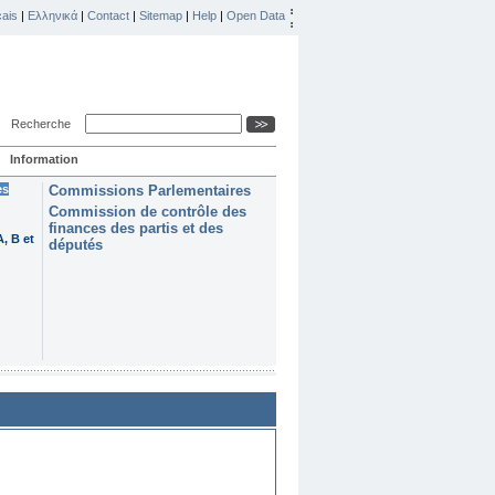
ais
|
Ελληνικά
|
Contact
|
Sitemap
|
Help
|
Open Data
Recherche
Information
es
Commissions Parlementaires
Commission de contrôle des
finances des partis et des
, B et
députés