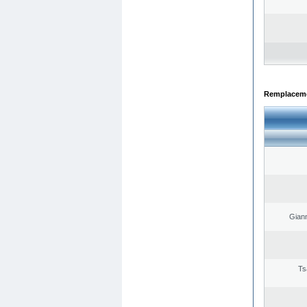
Remplacemen
Giann
Ts