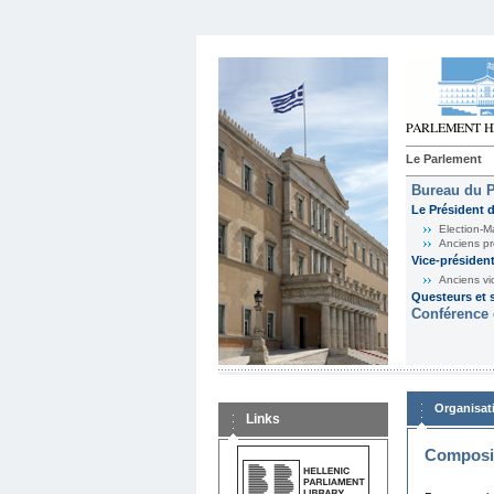
Le Parlement
Bureau du 
Le Président 
Election-M
Anciens pr
Vice-présiden
Anciens vi
Questeurs et s
Conférence 
Organisat
Links
Composit