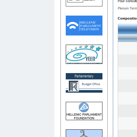
Pour consult
Plenum Term
Composition 