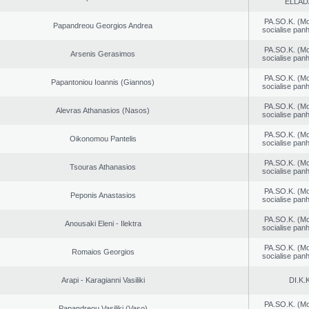
ELLAD
PA.SO.K. (M
Papandreou Georgios Andrea
socialise panh
PA.SO.K. (M
Arsenis Gerasimos
socialise panh
PA.SO.K. (M
Papantoniou Ioannis (Giannos)
socialise panh
PA.SO.K. (M
Alevras Athanasios (Nasos)
socialise panh
PA.SO.K. (M
Oikonomou Pantelis
socialise panh
PA.SO.K. (M
Tsouras Athanasios
socialise panh
PA.SO.K. (M
Peponis Anastasios
socialise panh
PA.SO.K. (M
Anousaki Eleni - Ilektra
socialise panh
PA.SO.K. (M
Romaios Georgios
socialise panh
Arapi - Karagianni Vasiliki
DI.K.K
PA.SO.K. (M
Papandreou Vasiliki (Vaso)