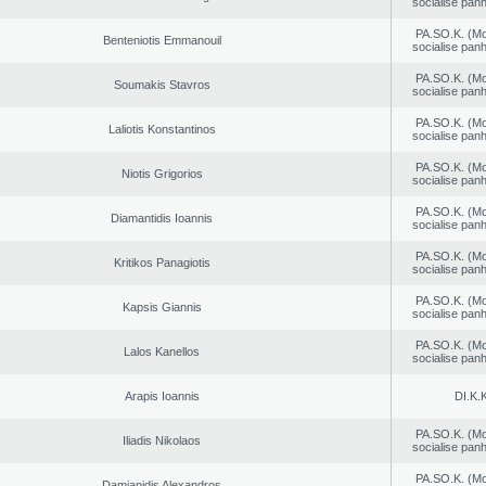
socialise panh
PA.SO.K. (M
Benteniotis Emmanouil
socialise panh
PA.SO.K. (M
Soumakis Stavros
socialise panh
PA.SO.K. (M
Laliotis Konstantinos
socialise panh
PA.SO.K. (M
Niotis Grigorios
socialise panh
PA.SO.K. (M
Diamantidis Ioannis
socialise panh
PA.SO.K. (M
Kritikos Panagiotis
socialise panh
PA.SO.K. (M
Kapsis Giannis
socialise panh
PA.SO.K. (M
Lalos Kanellos
socialise panh
Arapis Ioannis
DI.K.K
PA.SO.K. (M
Iliadis Nikolaos
socialise panh
PA.SO.K. (M
Damianidis Alexandros