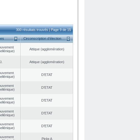
300 résultats trouvés | Page 9 de 15
ues
Circonscription d’élection
ouvement
Αttique (agglomération)
ellénique)
I.
Αttique (agglomération)
ouvement
D’ETAT
ellénique)
ouvement
D’ETAT
ellénique)
ouvement
D’ETAT
ellénique)
ouvement
D’ETAT
ellénique)
ouvement
D’ETAT
ellénique)
ouvement
Pirée A