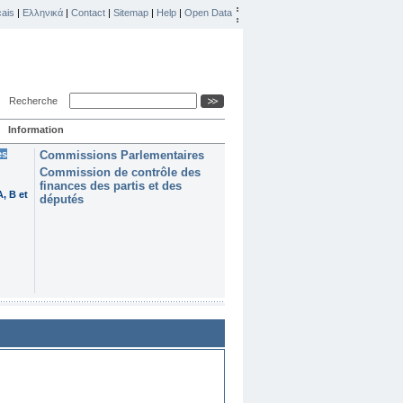
ais
|
Ελληνικά
|
Contact
|
Sitemap
|
Help
|
Open Data
Recherche
Information
es
Commissions Parlementaires
Commission de contrôle des
finances des partis et des
, B et
députés