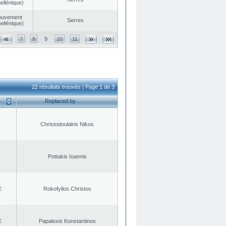
ellénique)
ouvement
Serres
ellénique)
7
8
9
10
11
22 résultats trouvés | Page 1 de 3
Replaced by
Christodoulakis Nikos
Pottakis Ioannis
E
Rokofyllos Christos
E
Papalexis Konstantinos