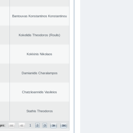
Bantouvas Konstantinos Konstantinou
Kokelidis Theodoros (Roulis)
Kokkinis Nikolaos
Damianidis Charalampos
Chatziioannidis Vasileios
Stathis Theodoros
ges:
1
2
3