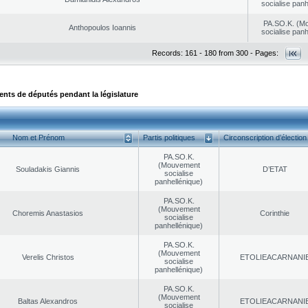
socialise panh
PA.SO.K. (M
Anthopoulos Ioannis
socialise panh
Records: 161 - 180 from 300 - Pages:
ts de députés pendant la législature
Nom et Prénom
Partis politiques
Circonscription d’élection
PA.SO.K.
(Mouvement
Souladakis Giannis
D’ETAT
socialise
panhellénique)
PA.SO.K.
(Mouvement
Choremis Anastasios
Corinthie
socialise
panhellénique)
PA.SO.K.
(Mouvement
Verelis Christos
EΤOLIEACARNANI
socialise
panhellénique)
PA.SO.K.
(Mouvement
Baltas Alexandros
EΤOLIEACARNANI
socialise