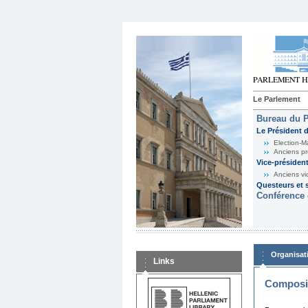
Le Parlement
Bureau du 
Le Président 
Election-M
Anciens pr
Vice-présiden
Anciens vi
Questeurs et s
Conférence 
Organisat
Links
Composit