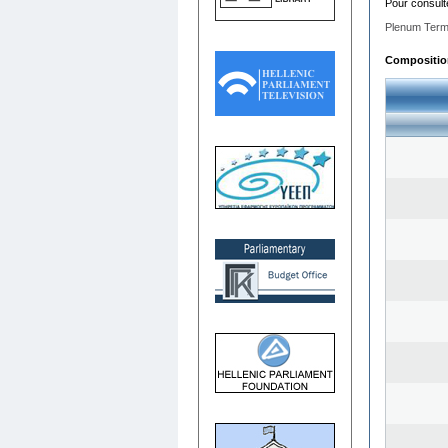
Pour consult
Plenum Term
Composition 