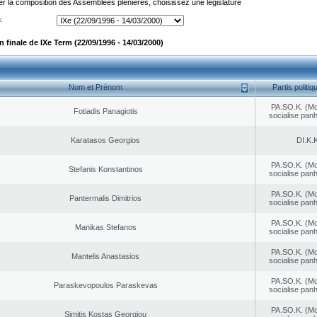
er la composition des Assemblées plénières, choisissez une législature
:
finale de IXe Term (22/09/1996 - 14/03/2000)
Nom et Prénom
Partis politiq
PA.SO.K. (M
Fotiadis Panagiotis
socialise panh
Karatasos Georgios
DI.K.K
PA.SO.K. (M
Stefanis Konstantinos
socialise panh
PA.SO.K. (M
Pantermalis Dimitrios
socialise panh
PA.SO.K. (M
Manikas Stefanos
socialise panh
PA.SO.K. (M
Mantelis Anastasios
socialise panh
PA.SO.K. (M
Paraskevopoulos Paraskevas
socialise panh
PA.SO.K. (M
Simitis Kostas Georgiou