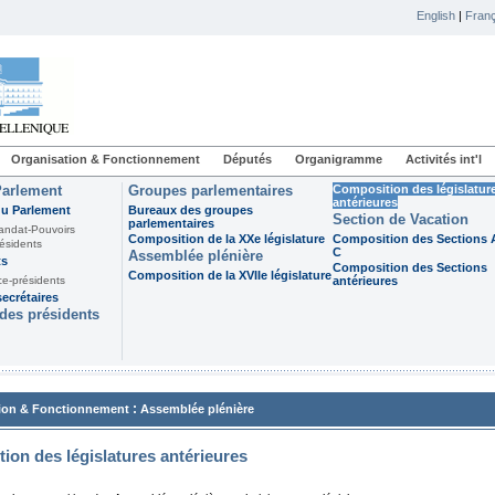
English
|
Franç
Organisation & Fonctionnement
Députés
Organigramme
Activités int'l
Parlement
Groupes parlementaires
Composition des législatur
antérieures
du Parlement
Bureaux des groupes
Section de Vacation
parlementaires
andat-Pouvoirs
Composition de la XXe législature
Composition des Sections A
ésidents
C
Assemblée plénière
ts
Composition des Sections
Composition de la XVIIe législature
ce-présidents
antérieures
ecrétaires
des présidents
:
ion & Fonctionnement
Assemblée plénière
ion des législatures antérieures