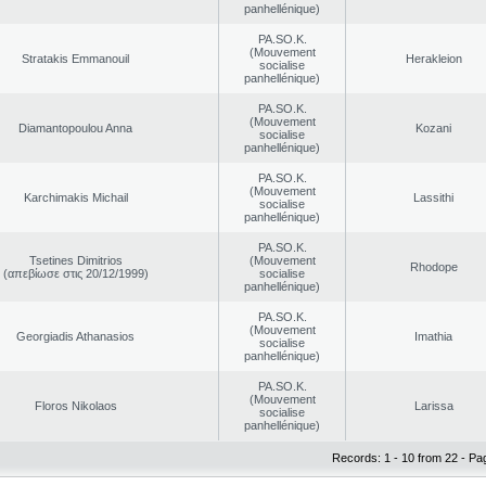
panhellénique)
PA.SO.K.
(Mouvement
Stratakis Emmanouil
Herakleion
socialise
panhellénique)
PA.SO.K.
(Mouvement
Diamantopoulou Anna
Kozani
socialise
panhellénique)
PA.SO.K.
(Mouvement
Karchimakis Michail
Lassithi
socialise
panhellénique)
PA.SO.K.
Tsetines Dimitrios
(Mouvement
Rhodope
(απεβίωσε στις 20/12/1999)
socialise
panhellénique)
PA.SO.K.
(Mouvement
Georgiadis Athanasios
Imathia
socialise
panhellénique)
PA.SO.K.
(Mouvement
Floros Nikolaos
Larissa
socialise
panhellénique)
Records: 1 - 10 from 22 - Pa