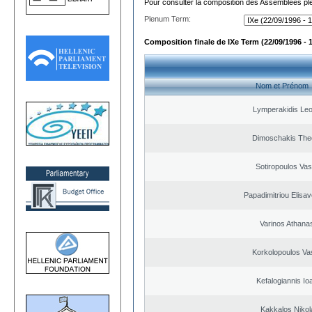
Pour consulter la composition des Assemblées plé
Plenum Term:
Composition finale de IXe Term (22/09/1996 - 
Nom et Prénom
Lymperakidis Le
Dimoschakis The
Sotiropoulos Vasi
Papadimitriou Elisav
Varinos Athana
Korkolopoulos Vas
Kefalogiannis Io
Kakkalos Niko