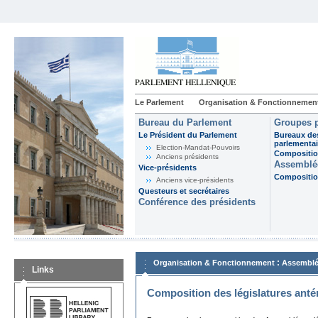
Le Parlement
Organisation & Fonctionnemen
Bureau du Parlement
Groupes p
Le Président du Parlement
Bureaux de
parlementai
Election-Mandat-Pouvoirs
Composition
Anciens présidents
Assemblée
Vice-présidents
Composition
Anciens vice-présidents
Questeurs et secrétaires
Conférence des présidents
:
Organisation & Fonctionnement
Assemblé
Links
Composition des législatures anté