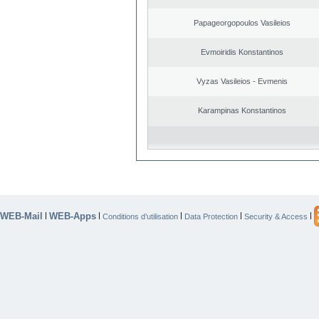
Papageorgopoulos Vasileios
Evmoiridis Konstantinos
Vyzas Vasileios - Evmenis
Karampinas Konstantinos
WEB-Mail
WEB-Apps
|
|
|
|
|
Conditions d’utilisation
Data Protection
Security & Access