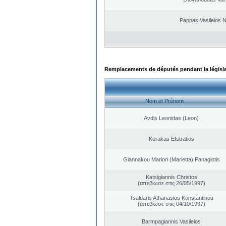
Pappas Vasileios N
Remplacements de députés pendant la législ
Nom et Prénom
Avdis Leonidas (Leon)
Korakas Efstratios
Giannakou Mariori (Marietta) Panagiotis
Katsigiannis Christos
(απεβίωσε στις 26/05/1997)
Tsaldaris Athanasios Konstantinou
(απεβίωσε στις 04/10/1997)
Barmpagiannis Vasileios