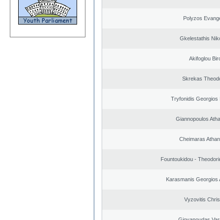
Polyzos Evang
Gkelestathis Nik
Akifoglou Bir
Skrekas Theod
Tryfonidis Georgios 
Giannopoulos Ath
Cheimaras Athan
Fountoukidou - Theodori
Karasmanis Georgios 
Vyzovitis Chri
Giovanoudas Var