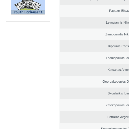
Papazoi Elisa
Levogiannis Nik
Zampounidis Nik
Kipouros Chris
Thomopoulos Io
Kotsakas Anto
Georgakopoulos Di
Skoularikis Ioa
Zafeiropoulos Io
Petralias Avger
Kontogiannopoulos V