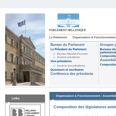
Le Parlement
Organisation & Fonctionnemen
Bureau du Parlement
Groupes p
Le Président du Parlement
Bureaux de
parlementai
Election-Mandat-Pouvoirs
Composition
Anciens présidents
Assemblée
Vice-présidents
Composition
Anciens vice-présidents
Questeurs et secrétaires
Conférence des présidents
:
Organisation & Fonctionnement
Assemblé
Links
Composition des législatures anté