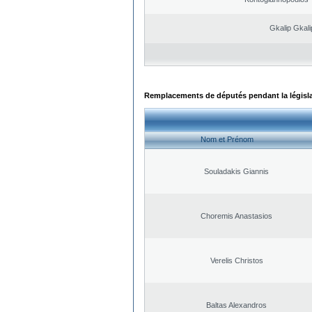
Gkalip Gkali
Remplacements de députés pendant la législ
Nom et Prénom
Souladakis Giannis
Choremis Anastasios
Verelis Christos
Baltas Alexandros