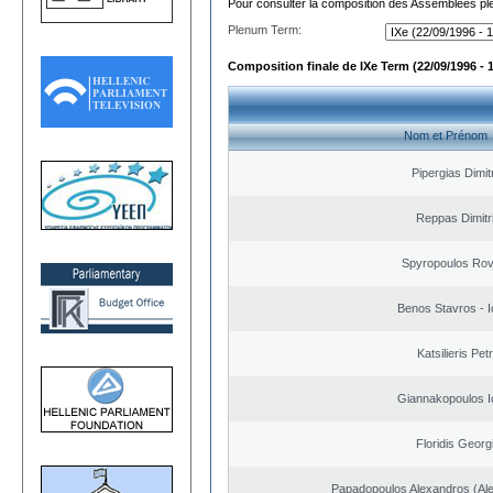
Pour consulter la composition des Assemblées plé
Plenum Term:
Composition finale de IXe Term (22/09/1996 - 
Nom et Prénom
Pipergias Dimit
Reppas Dimitr
Spyropoulos Rov
Benos Stavros - I
Katsilieris Pet
Giannakopoulos I
Floridis Georg
Papadopoulos Alexandros (Ale