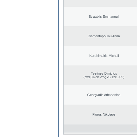
Stratakis Emmanouil
Diamantopoulou Anna
Karchimakis Michail
Tsetines Dimitrios
(απεβίωσε στις 20/12/1999)
Georgiadis Athanasios
Floros Nikolaos