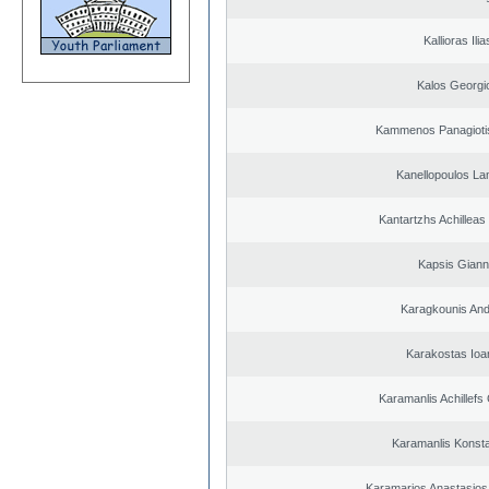
Kallioras Ilia
Kalos Georgi
Kammenos Panagioti
Kanellopoulos L
Kantartzhs Achilleas
Kapsis Giann
Karagkounis An
Karakostas Ioa
Karamanlis Achillefs
Karamanlis Konsta
Karamarios Anastasio