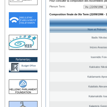
Pour consulter la composition des Assemblées plé
Plenum Term:
Composition finale de IXe Term (22/09/1996 - 
Nom et Prénom
Iliadis Nikola
Intzes Anastas
Ioannidis Foi
Kakkalos Niko
Kaklamanis Apos
Kalafatis Alexa
Kalamakidis Ioa
Kalantzis Geor