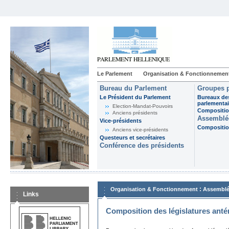
Le Parlement
Organisation & Fonctionnemen
Bureau du Parlement
Groupes p
Le Président du Parlement
Bureaux de
parlementai
Election-Mandat-Pouvoirs
Composition
Anciens présidents
Assemblée
Vice-présidents
Composition
Anciens vice-présidents
Questeurs et secrétaires
Conférence des présidents
:
Organisation & Fonctionnement
Assemblé
Links
Composition des législatures anté