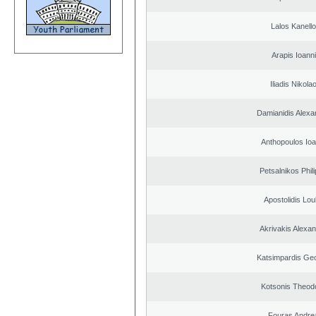
Lalos Kanell
Arapis Ioann
Iliadis Nikola
Damianidis Alexa
Anthopoulos Ioa
Petsalnikos Phil
Apostolidis Lo
Akrivakis Alexa
Katsimpardis Ge
Kotsonis Theod
Fouras Andre