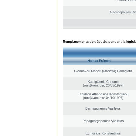
Georgopoulos Dim
Remplacements de députés pendant la législ
Nom et Prénom
Giannakou Mariori (Marietta) Panagiotis
Katsigiannis Christos
(απεβίωσε στις 26/05/1997)
Tsaldaris Athanasios Konstantinou
(απεβίωσε στις 04/10/1997)
Barmpagiannis Vasileios
Papageorgopoulos Vasileios
Evmoiridis Konstantinos