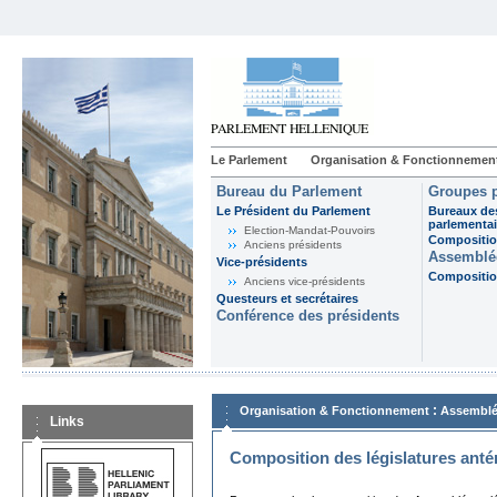
Le Parlement
Organisation & Fonctionnemen
Bureau du Parlement
Groupes p
Le Président du Parlement
Bureaux de
parlementai
Election-Mandat-Pouvoirs
Composition
Anciens présidents
Assemblée
Vice-présidents
Composition
Anciens vice-présidents
Questeurs et secrétaires
Conférence des présidents
:
Organisation & Fonctionnement
Assemblé
Links
Composition des législatures anté