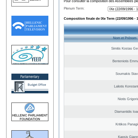
Pour consulter la composition des Assemblées plé
Plenum Term:
Composition finale de IXe Term (22/09/1996 - 
Nom et Prénom
Simitis Kostas Ge
Benteniotis Emma
Soumakis Stav
Laliotis Konstan
Niotis Grigori
Diamantidis Ioa
Kritikos Panagi
Kapsis Giann