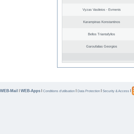
Vyzas Vasileios - Evmenis
Karampinas Konstantinos
Bellos Triantafyllos
Garoufalias Georgios
WEB-Mail
WEB-Apps
|
|
|
|
|
Conditions d’utilisation
Data Protection
Security & Access