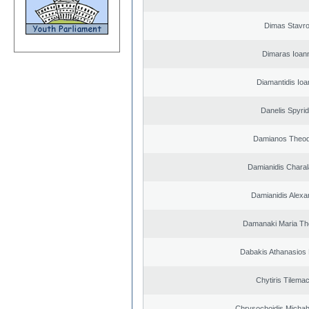
Dimas Stavr
Dimaras Ioann
Diamantidis Ioa
Danelis Spyri
Damianos Theo
Damianidis Chara
Damianidis Alexa
Damanaki Maria Th
Dabakis Athanasios 
Chytiris Tilema
Chrysochoidis Michahl