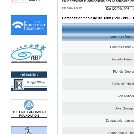
Pour consulter la composition des Assemblées plé
Plenum Term:
Composition finale de IXe Term (22/09/1996 - 
Nom et Prénom
Fountas Parask
Fotiadis Panagi
Floridis Georg
Farmakis Niko
Evert Miltiad
Drys Georgi
Dragasakis Ioannis
Dimoschakis The