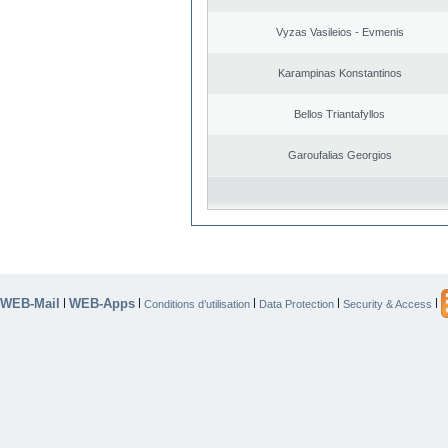
Vyzas Vasileios - Evmenis
Karampinas Konstantinos
Bellos Triantafyllos
Garoufalias Georgios
WEB-Mail
WEB-Apps
|
|
|
|
|
Conditions d’utilisation
Data Protection
Security & Access