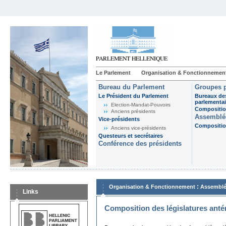
Le Parlement
Organisation & Fonctionnemen
Bureau du Parlement
Groupes p
Le Président du Parlement
Bureaux de
parlementai
Election-Mandat-Pouvoirs
Composition
Anciens présidents
Assemblée
Vice-présidents
Composition
Anciens vice-présidents
Questeurs et secrétaires
Conférence des présidents
:
Organisation & Fonctionnement
Assemblé
Links
Composition des législatures anté