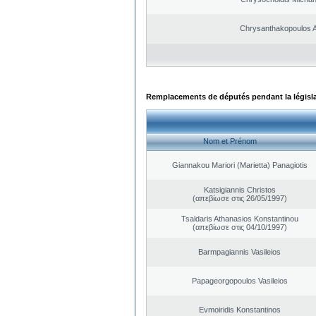
Chrysanthakopoulos 
Remplacements de députés pendant la législ
Nom et Prénom
Giannakou Mariori (Marietta) Panagiotis
Katsigiannis Christos
(απεβίωσε στις 26/05/1997)
Tsaldaris Athanasios Konstantinou
(απεβίωσε στις 04/10/1997)
Barmpagiannis Vasileios
Papageorgopoulos Vasileios
Evmoiridis Konstantinos