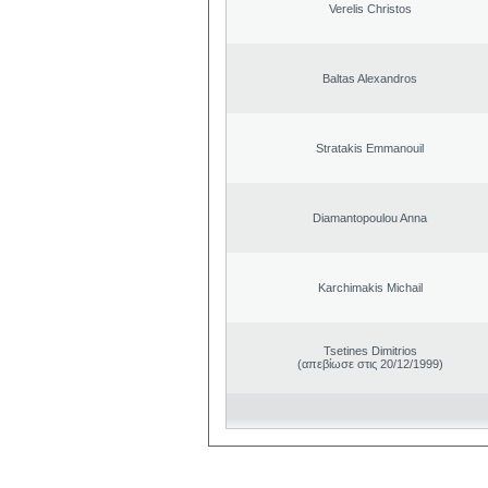
Verelis Christos
Baltas Alexandros
Stratakis Emmanouil
Diamantopoulou Anna
Karchimakis Michail
Tsetines Dimitrios
(απεβίωσε στις 20/12/1999)