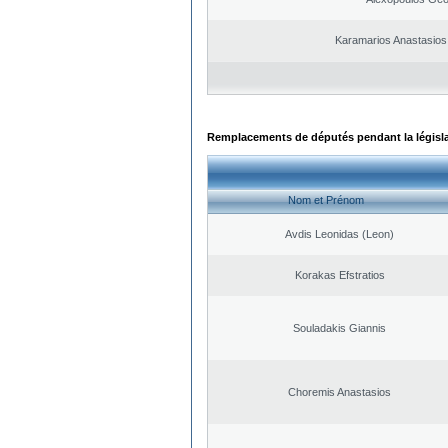
Karamarios Anastasio
Remplacements de députés pendant la législ
Nom et Prénom
Avdis Leonidas (Leon)
Korakas Efstratios
Souladakis Giannis
Choremis Anastasios