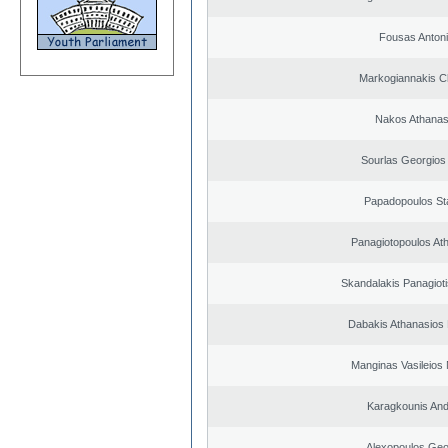
Fousas Anton
Markogiannakis Ch
Nakos Athanas
Sourlas Georgios 
Papadopoulos St
Panagiotopoulos At
Skandalakis Panagioti
Dabakis Athanasios 
Manginas Vasileios 
Karagkounis An
Alexopoulos Geo