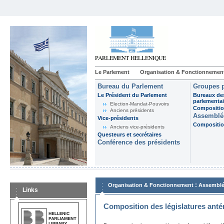
Le Parlement
Organisation & Fonctionnemen
Bureau du Parlement
Groupes p
Le Président du Parlement
Bureaux de
parlementai
Election-Mandat-Pouvoirs
Composition
Anciens présidents
Assemblée
Vice-présidents
Composition
Anciens vice-présidents
Questeurs et secrétaires
Conférence des présidents
:
Organisation & Fonctionnement
Assemblé
Links
Composition des législatures anté