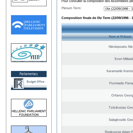
Pour consulter la composition des Assemblées plé
Plenum Term:
Composition finale de IXe Term (22/09/1996 - 
Nom et Prénom
Nikolopoulos Nik
Evert Miltiad
Karamanlis Konsta
Psomiadis Panag
Orfanos Georg
Tzitzikostas Geo
Salagkoudis Geo
Regkouzas Adam Pa