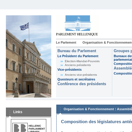
Le Parlement
Organisation & Fonctionnemen
Bureau du Parlement
Groupes p
Le Président du Parlement
Bureaux de
parlementai
Election-Mandat-Pouvoirs
Composition
Anciens présidents
Assemblée
Vice-présidents
Composition
Anciens vice-présidents
Questeurs et secrétaires
Conférence des présidents
:
Organisation & Fonctionnement
Assemblé
Links
Composition des législatures anté