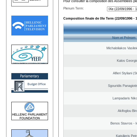
Pour consulter la composition des Assemblées plé
Plenum Term:
Composition finale de IXe Term (22/09/1996 - 
Nom et Prénom
Michaloliakos Vasilei
Kalos Georgi
Alfieri Styliani (S
Sgouridis Panagioti
Lampadaris Nik
Akifoglou Bir
Benos Stavros - I
Katsilieris Pet