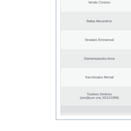
Verelis Christos
Baltas Alexandros
Stratakis Emmanouil
Diamantopoulou Anna
Karchimakis Michail
Tsetines Dimitrios
(απεβίωσε στις 20/12/1999)