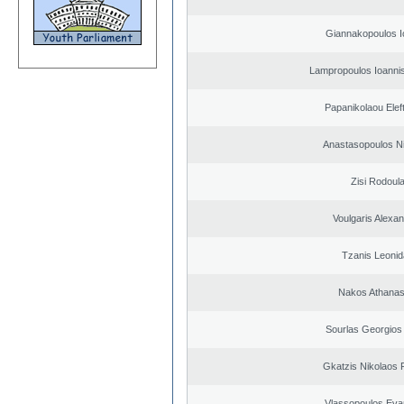
Giannakopoulos I
Lampropoulos Ioannis
Papanikolaou Elef
Anastasopoulos N
Zisi Rodoul
Voulgaris Alexa
Tzanis Leoni
Nakos Athanas
Sourlas Georgios 
Gkatzis Nikolaos F
Vlassopoulos Eva