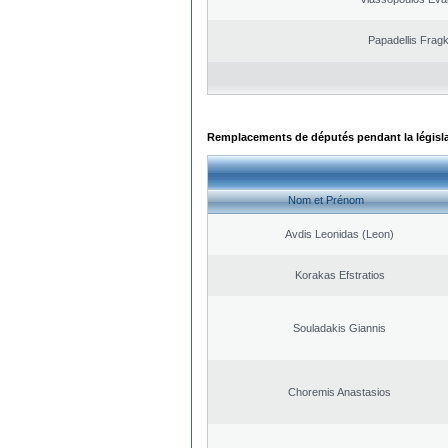
Papadellis Fragk
Remplacements de députés pendant la législ
Nom et Prénom
Avdis Leonidas (Leon)
Korakas Efstratios
Souladakis Giannis
Choremis Anastasios