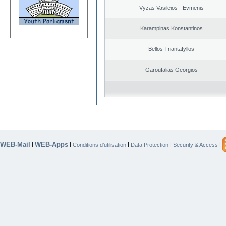
Vyzas Vasileios - Evmenis
Karampinas Konstantinos
Bellos Triantafyllos
Garoufalias Georgios
WEB-Mail
WEB-Apps
|
|
|
|
|
Conditions d’utilisation
Data Protection
Security & Access