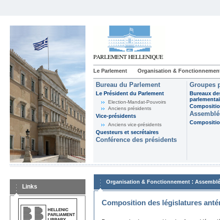
Le Parlement
Organisation & Fonctionnemen
Bureau du Parlement
Groupes p
Le Président du Parlement
Bureaux de
parlementai
Election-Mandat-Pouvoirs
Composition
Anciens présidents
Assemblée
Vice-présidents
Composition
Anciens vice-présidents
Questeurs et secrétaires
Conférence des présidents
:
Organisation & Fonctionnement
Assemblé
Links
Composition des législatures anté