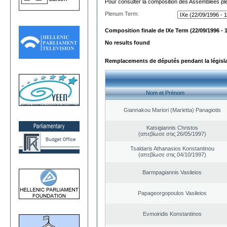
Pour consulter la composition des Assemblées plé
Plenum Term:
Composition finale de IXe Term (22/09/1996 - 
No results found
Remplacements de députés pendant la législ
Nom et Prénom
Giannakou Mariori (Marietta) Panagiotis
Katsigiannis Christos
(απεβίωσε στις 26/05/1997)
Tsaldaris Athanasios Konstantinou
(απεβίωσε στις 04/10/1997)
Barmpagiannis Vasileios
Papageorgopoulos Vasileios
Evmoiridis Konstantinos