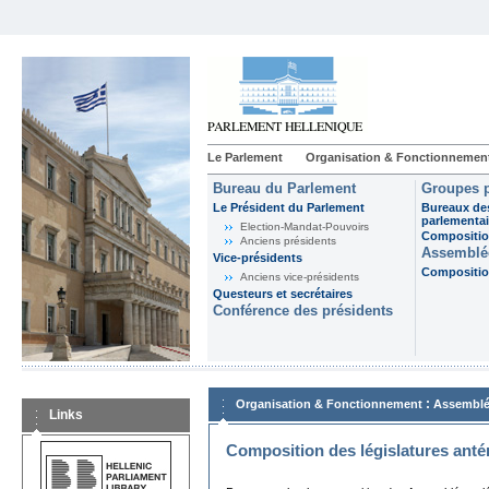
Le Parlement
Organisation & Fonctionnemen
Bureau du Parlement
Groupes p
Le Président du Parlement
Bureaux de
parlementai
Election-Mandat-Pouvoirs
Composition
Anciens présidents
Assemblée
Vice-présidents
Composition
Anciens vice-présidents
Questeurs et secrétaires
Conférence des présidents
:
Organisation & Fonctionnement
Assemblé
Links
Composition des législatures anté