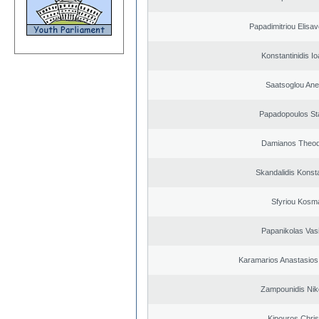
Papadimitriou Elisav
Konstantinidis Io
Saatsoglou Ane
Papadopoulos St
Damianos Theo
Skandalidis Konst
Sfyriou Kosm
Papanikolas Vasi
Karamarios Anastasio
Zampounidis Nik
Kipouros Chris