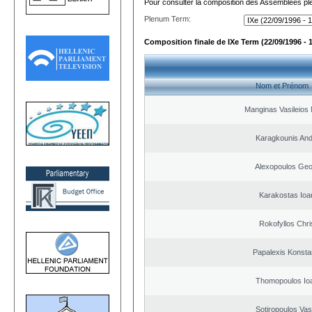
Pour consulter la composition des Assemblées plé
Plenum Term:
Composition finale de IXe Term (22/09/1996 - 
Nom et Prénom
Manginas Vasileios 
Karagkounis An
Alexopoulos Geo
Karakostas Ioa
Rokofyllos Chri
Papalexis Konsta
Thomopoulos Io
Sotiropoulos Vasi