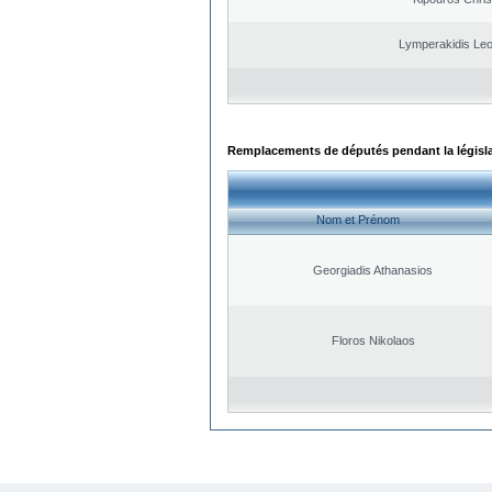
Lymperakidis Le
Remplacements de députés pendant la législ
Nom et Prénom
Georgiadis Athanasios
Floros Nikolaos