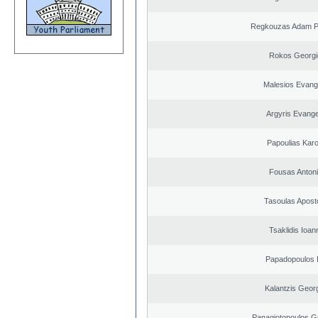
Regkouzas Adam Pa
Rokos Georgi
Malesios Evang
Argyris Evange
Papoulias Karo
Fousas Anton
Tasoulas Apost
Tsaklidis Ioan
Papadopoulos I
Kalantzis Geor
Panagiotopoulos G