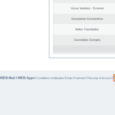
Vyzas Vasileios - Evmenis
Karampinas Konstantinos
Bellos Triantafyllos
Garoufalias Georgios
WEB-Mail
WEB-Apps
|
|
|
|
|
Conditions d’utilisation
Data Protection
Security & Access