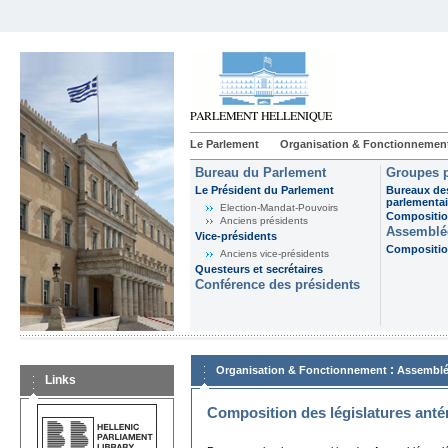
Le Parlement
Organisation & Fonctionnemen
Bureau du Parlement
Groupes p
Le Président du Parlement
Bureaux de
parlementai
Election-Mandat-Pouvoirs
Composition
Anciens présidents
Assemblée
Vice-présidents
Composition
Anciens vice-présidents
Questeurs et secrétaires
Conférence des présidents
:
Organisation & Fonctionnement
Assemblé
Links
Composition des législatures anté