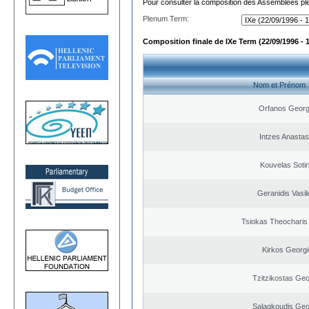
Pour consulter la composition des Assemblées plé
Plenum Term:
Composition finale de IXe Term (22/09/1996 - 
Nom et Prénom
Orfanos Georg
Intzes Anastas
Kouvelas Sotir
Geranidis Vasil
Tsiokas Theocharis 
Kirkos Georgi
Tzitzikostas Geo
Salagkoudis Geo