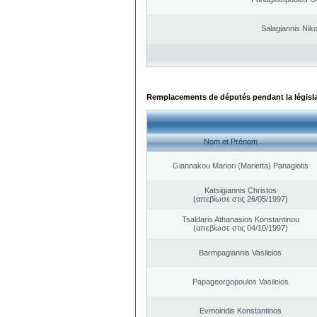
Salagiannis Nik
Remplacements de députés pendant la législ
Nom et Prénom
Giannakou Mariori (Marietta) Panagiotis
Katsigiannis Christos
(απεβίωσε στις 26/05/1997)
Tsaldaris Athanasios Konstantinou
(απεβίωσε στις 04/10/1997)
Barmpagiannis Vasileios
Papageorgopoulos Vasileios
Evmoiridis Konstantinos