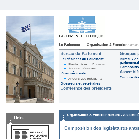
Le Parlement
Organisation & Fonctionnemen
Bureau du Parlement
Groupes p
Le Président du Parlement
Bureaux de
parlementai
Election-Mandat-Pouvoirs
Composition
Anciens présidents
Assemblée
Vice-présidents
Composition
Anciens vice-présidents
Questeurs et secrétaires
Conférence des présidents
:
Organisation & Fonctionnement
Assemblé
Links
Composition des législatures anté