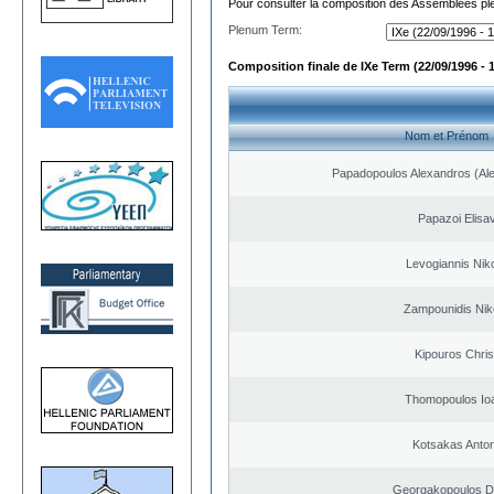
Pour consulter la composition des Assemblées plé
Plenum Term:
Composition finale de IXe Term (22/09/1996 - 
Nom et Prénom
Papadopoulos Alexandros (Ale
Papazoi Elisa
Levogiannis Nik
Zampounidis Nik
Kipouros Chris
Thomopoulos Io
Kotsakas Anto
Georgakopoulos Di