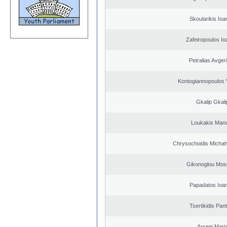
Skoularikis Ioa
Zafeiropoulos Io
Petralias Avger
Kontogiannopoulos V
Gkalip Gkali
Loukakis Mano
Chrysochoidis Michahl
Gikonoglou Mos
Papadatos Ioa
Tsertikidis Pant
Arseni Mari