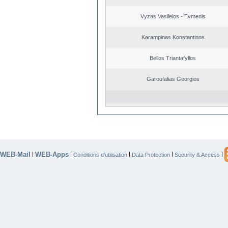
Vyzas Vasileios - Evmenis
Karampinas Konstantinos
Bellos Triantafyllos
Garoufalias Georgios
WEB-Mail
WEB-Apps
|
|
|
|
|
Conditions d’utilisation
Data Protection
Security & Access