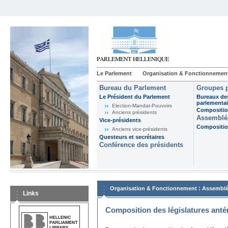
Le Parlement
Organisation & Fonctionnemen
Bureau du Parlement
Groupes p
Le Président du Parlement
Bureaux de
parlementai
Election-Mandat-Pouvoirs
Composition
Anciens présidents
Assemblée
Vice-présidents
Composition
Anciens vice-présidents
Questeurs et secrétaires
Conférence des présidents
:
Organisation & Fonctionnement
Assemblé
Links
Composition des législatures anté