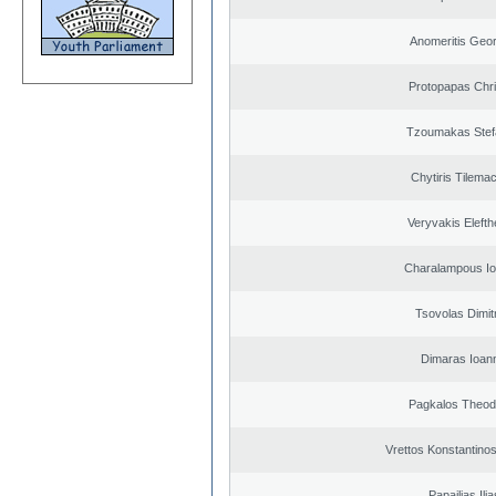
Anomeritis Geor
Protopapas Chri
Tzoumakas Stef
Chytiris Tilema
Veryvakis Elefth
Charalampous Io
Tsovolas Dimit
Dimaras Ioann
Pagkalos Theod
Vrettos Konstantinos
Papailias Ilia