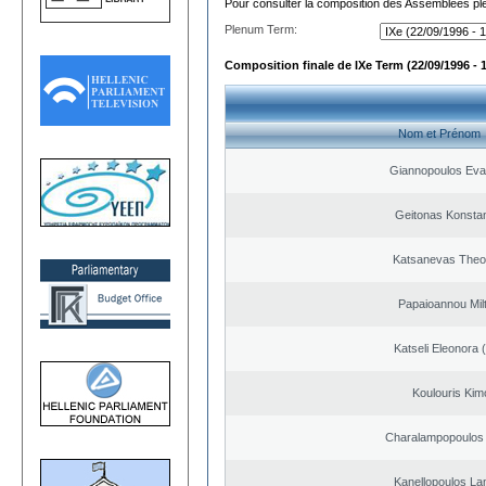
Pour consulter la composition des Assemblées plé
Plenum Term:
Composition finale de IXe Term (22/09/1996 - 
Nom et Prénom
Giannopoulos Eva
Geitonas Konstan
Katsanevas Theo
Papaioannou Milt
Katseli Eleonora 
Koulouris Kim
Charalampopoulos 
Kanellopoulos L