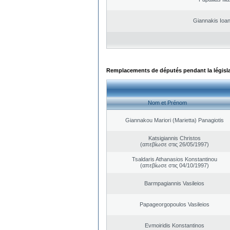
Giannakis Ioan
Remplacements de députés pendant la législ
Nom et Prénom
Giannakou Mariori (Marietta) Panagiotis
Katsigiannis Christos
(απεβίωσε στις 26/05/1997)
Tsaldaris Athanasios Konstantinou
(απεβίωσε στις 04/10/1997)
Barmpagiannis Vasileios
Papageorgopoulos Vasileios
Evmoiridis Konstantinos