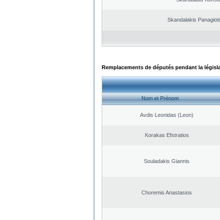
Skandalakis Panagioti
Remplacements de députés pendant la législ
Nom et Prénom
Avdis Leonidas (Leon)
Korakas Efstratios
Souladakis Giannis
Choremis Anastasios