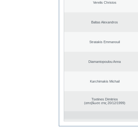
Verelis Christos
Baltas Alexandros
Stratakis Emmanouil
Diamantopoulou Anna
Karchimakis Michail
Tsetines Dimitrios
(απεβίωσε στις 20/12/1999)