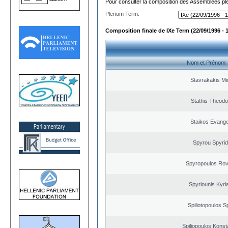
Pour consulter la composition des Assemblées plé
Plenum Term:
Composition finale de IXe Term (22/09/1996 - 
Nom et Prénom
Stavrakakis M
Stathis Theodo
Staikos Evang
Spyrou Spyri
Spyropoulos Rov
Spyriounis Kyri
Spiliotopoulos Sp
Spiliopoulos Konst