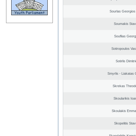
Sourlas Georgios 
Soumakis Stav
Souflias Georg
Sotiropoulos Vasi
Sotirlis Dimitr
Smyrlis - Liakatas 
Skrekas Theod
Skoularikis Ioa
Skoulakis Emma
Skopelitis Stav
Skandalidis Konst