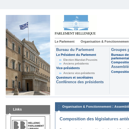
Le Parlement
Organisation & Fonctionnemen
Bureau du Parlement
Groupes p
Le Président du Parlement
Bureaux de
parlementai
Election-Mandat-Pouvoirs
Composition
Anciens présidents
Assemblée
Vice-présidents
Composition
Anciens vice-présidents
Questeurs et secrétaires
Conférence des présidents
:
Organisation & Fonctionnement
Assemblé
Links
Composition des législatures anté