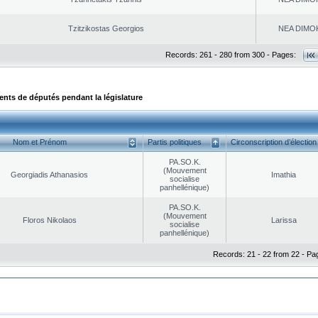
Tzitzikostas Georgios
NEA DΙMO
Records: 261 - 280 from 300 - Pages:
ts de députés pendant la législature
Nom et Prénom
Partis politiques
Circonscription d’élection
PA.SO.K.
(Mouvement
Georgiadis Athanasios
Imathia
socialise
panhellénique)
PA.SO.K.
(Mouvement
Floros Nikolaos
Larissa
socialise
panhellénique)
Records: 21 - 22 from 22 - Pa