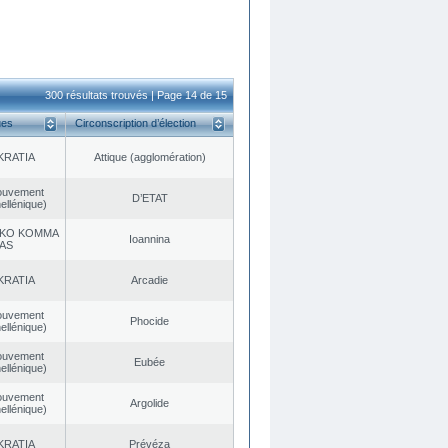
300 résultats trouvés | Page 14 de 15
ues
Circonscription d’élection
KRATIA
Αttique (agglomération)
ouvement
D’ETAT
ellénique)
KO KOMMA
Ioannina
AS
KRATIA
Arcadie
ouvement
Phocide
ellénique)
ouvement
Eubée
ellénique)
ouvement
Argolide
ellénique)
KRATIA
Prévéza