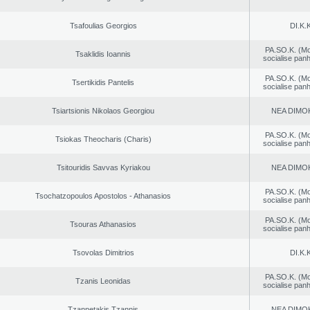
Tsafoulias Georgios
DI.K.K
PA.SO.K. (M
Tsaklidis Ioannis
socialise panh
PA.SO.K. (M
Tsertikidis Pantelis
socialise panh
Tsiartsionis Nikolaos Georgiou
NEA DΙMO
PA.SO.K. (M
Tsiokas Theocharis (Charis)
socialise panh
Tsitouridis Savvas Kyriakou
NEA DΙMO
PA.SO.K. (M
Tsochatzopoulos Apostolos - Athanasios
socialise panh
PA.SO.K. (M
Tsouras Athanasios
socialise panh
Tsovolas Dimitrios
DI.K.K
PA.SO.K. (M
Tzanis Leonidas
socialise panh
Tzannetakis Tzannis
NEA DΙMO