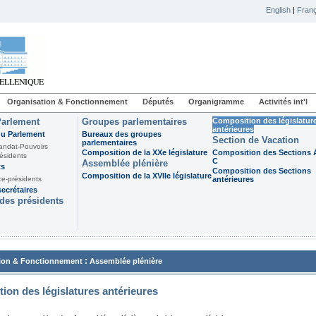
English
|
Franç
Organisation & Fonctionnement
Députés
Organigramme
Activités int'l
Parlement
Groupes parlementaires
Composition des législatur
antérieures
du Parlement
Bureaux des groupes
Section de Vacation
parlementaires
andat-Pouvoirs
Composition de la XXe législature
Composition des Sections A
ésidents
C
Assemblée plénière
ts
Composition des Sections
Composition de la XVIIe législature
ce-présidents
antérieures
ecrétaires
des présidents
:
ion & Fonctionnement
Assemblée plénière
ion des législatures antérieures