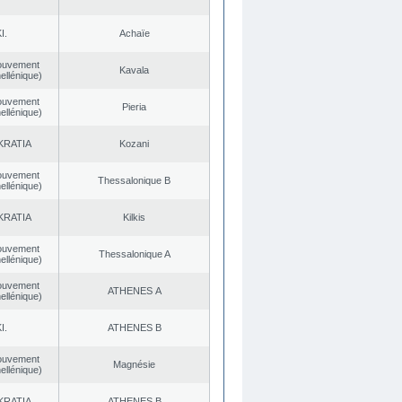
I.
Achaïe
ouvement
Kavala
ellénique)
ouvement
Pieria
ellénique)
KRATIA
Kozani
ouvement
Thessalonique B
ellénique)
KRATIA
Kilkis
ouvement
Thessalonique A
ellénique)
ouvement
ATHENES Α
ellénique)
I.
ATHENES Β
ouvement
Magnésie
ellénique)
KRATIA
ATHENES Β