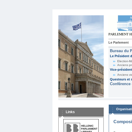
Le Parlement
Bureau du 
Le Président 
Election-M
Anciens pr
Vice-présiden
Anciens vi
Questeurs et s
Conférence 
Organisat
Links
Composit