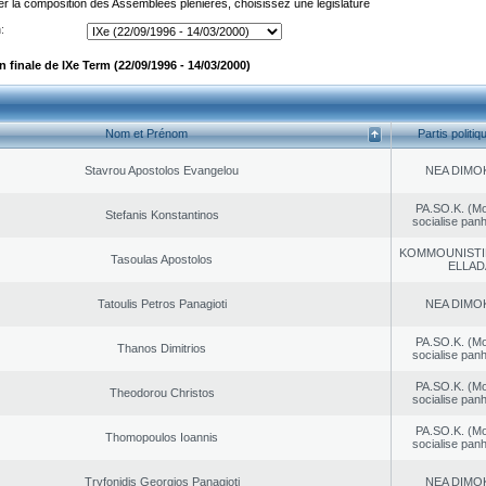
er la composition des Assemblées plénières, choisissez une législature
:
finale de IXe Term (22/09/1996 - 14/03/2000)
Nom et Prénom
Partis politiq
Stavrou Apostolos Evangelou
NEA DΙMO
PA.SO.K. (M
Stefanis Konstantinos
socialise panh
KOMMOUNISTI
Tasoulas Apostolos
ELLAD
Tatoulis Petros Panagioti
NEA DΙMO
PA.SO.K. (M
Thanos Dimitrios
socialise panh
PA.SO.K. (M
Theodorou Christos
socialise panh
PA.SO.K. (M
Thomopoulos Ioannis
socialise panh
Tryfonidis Georgios Panagioti
NEA DΙMO