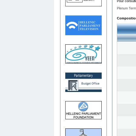
Pour consult
Plenum Term
Composition 