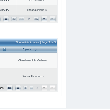
KRATIA
Thessalonique B
12
13
14
15
22 résultats trouvés | Page 3 de 3
Replaced by
Chatziioannidis Vasileios
Stathis Theodoros
ges:
1
2
3