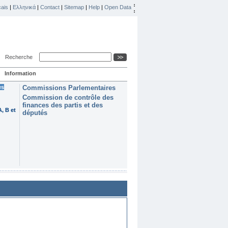
ais
|
Ελληνικά
|
Contact
|
Sitemap
|
Help
|
Open Data
Recherche
Information
es
Commissions Parlementaires
Commission de contrôle des
finances des partis et des
, B et
députés