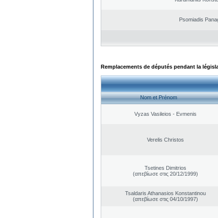
Psomiadis Panag
Remplacements de députés pendant la législ
Nom et Prénom
Vyzas Vasileios - Evmenis
Verelis Christos
Tsetines Dimitrios
(απεβίωσε στις 20/12/1999)
Tsaldaris Athanasios Konstantinou
(απεβίωσε στις 04/10/1997)