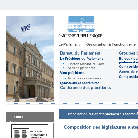
Le Parlement
Organisation & Fonctionnemen
Bureau du Parlement
Groupes p
Le Président du Parlement
Bureaux de
parlementai
Election-Mandat-Pouvoirs
Composition
Anciens présidents
Assemblée
Vice-présidents
Composition
Anciens vice-présidents
Questeurs et secrétaires
Conférence des présidents
:
Organisation & Fonctionnement
Assemblé
Links
Composition des législatures anté