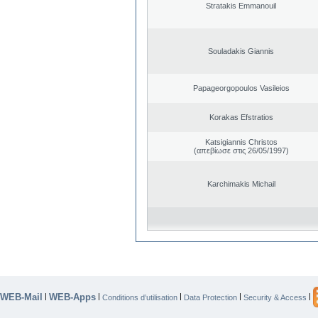
Stratakis Emmanouil
Souladakis Giannis
Papageorgopoulos Vasileios
Korakas Efstratios
Katsigiannis Christos
(απεβίωσε στις 26/05/1997)
Karchimakis Michail
WEB-Mail
WEB-Apps
|
|
|
|
|
Conditions d’utilisation
Data Protection
Security & Access