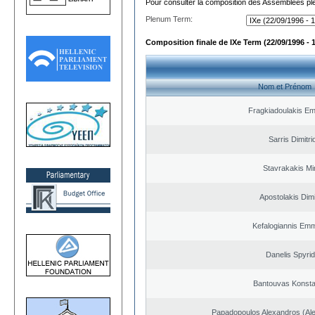
Pour consulter la composition des Assemblées plé
Plenum Term:
Composition finale de IXe Term (22/09/1996 - 
Nom et Prénom
Fragkiadoulakis E
Sarris Dimitri
Stavrakakis M
Apostolakis Dimi
Kefalogiannis Emm
Danelis Spyri
Bantouvas Konsta
Papadopoulos Alexandros (Ale