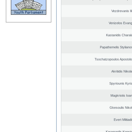
Vezdrevanis Il
Venizelos Evang
Kastanidis Chara
Papathemelis Styliano
Tsochatzopoulos Apostolo
Akritidis Nikol
Spyriounis Kyri
Magkriotis Ioa
Gkesoulis Niko
Evert Miltiad
Karamanlis Konsta