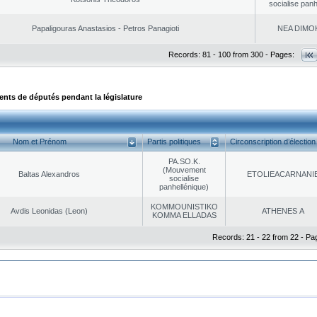
socialise panh
Papaligouras Anastasios - Petros Panagioti
NEA DΙMO
Records: 81 - 100 from 300 - Pages:
ts de députés pendant la législature
Nom et Prénom
Partis politiques
Circonscription d’élection
PA.SO.K.
(Mouvement
Baltas Alexandros
EΤOLIEACARNANI
socialise
panhellénique)
KOMMOUNISTIKO
Avdis Leonidas (Leon)
ATHENES Α
KOMMA ELLADAS
Records: 21 - 22 from 22 - Pa
|
|
ta Protection
Security & Access