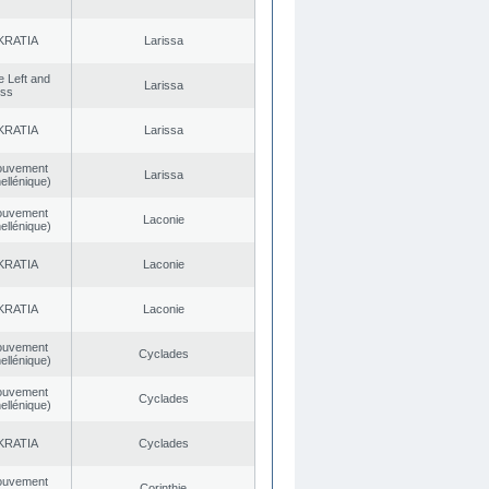
KRATIA
Larissa
he Left and
Larissa
ess
KRATIA
Larissa
ouvement
Larissa
ellénique)
ouvement
Laconie
ellénique)
KRATIA
Laconie
KRATIA
Laconie
ouvement
Cyclades
ellénique)
ouvement
Cyclades
ellénique)
KRATIA
Cyclades
ouvement
Corinthie