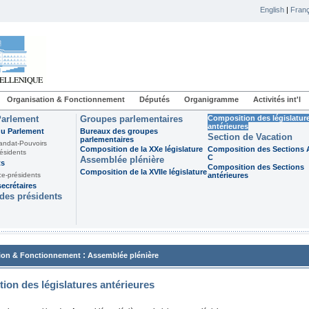
English
|
Franç
Organisation & Fonctionnement
Députés
Organigramme
Activités int'l
Parlement
Groupes parlementaires
Composition des législatur
antérieures
du Parlement
Bureaux des groupes
Section de Vacation
parlementaires
andat-Pouvoirs
Composition de la XXe législature
Composition des Sections A
ésidents
C
Assemblée plénière
ts
Composition des Sections
Composition de la XVIIe législature
ce-présidents
antérieures
ecrétaires
des présidents
:
ion & Fonctionnement
Assemblée plénière
ion des législatures antérieures