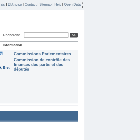
ais
|
Ελληνικά
|
Contact
|
Sitemap
|
Help
|
Open Data
Recherche
Information
es
Commissions Parlementaires
Commission de contrôle des
finances des partis et des
, B et
députés