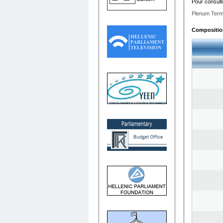
Pour consult
Plenum Term
Composition 