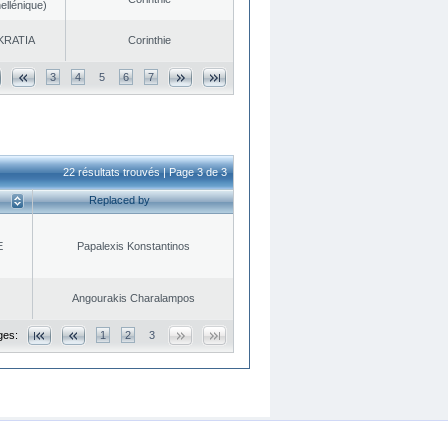
ellénique)
KRATIA
Corinthie
3
4
5
6
7
22 résultats trouvés | Page 3 de 3
Replaced by
E
Papalexis Konstantinos
Angourakis Charalampos
ges:
1
2
3