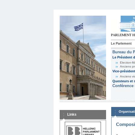
Le Parlement
Bureau du 
Le Président 
Election-M
Anciens pr
Vice-présiden
Anciens vi
Questeurs et s
Conférence 
Organisat
Links
Composit