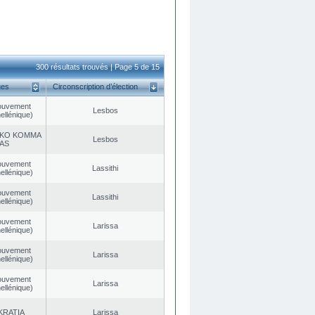
300 résultats trouvés | Page 5 de 15
ues
Circonscription d’élection
ouvement
Lesbos
ellénique)
KO KOMMA
Lesbos
AS
ouvement
Lassithi
ellénique)
ouvement
Lassithi
ellénique)
ouvement
Larissa
ellénique)
ouvement
Larissa
ellénique)
ouvement
Larissa
ellénique)
KRATIA
Larissa