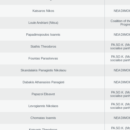
Katsaros Nikos
NEA DΙMO
Coalition of t
Loule Andriani (Nitsa)
Progr
Papadimopoulos Ioannis
NEA DΙMO
PA.SO.K. (M
Stathis Theodoros
socialise panh
PA.SO.K. (M
Fountas Paraskevas
socialise panh
Skandalakis Panagiotis Nikolaou
NEA DΙMO
Dabakis Athanasios Panagioti
NEA DΙMO
PA.SO.K. (M
Papazoi Elisavet
socialise panh
PA.SO.K. (M
Levogiannis Nikolaos
socialise panh
Chomatas Ioannis
NEA DΙMO
PA.SO.K. (M
Kotsonis Theodoros