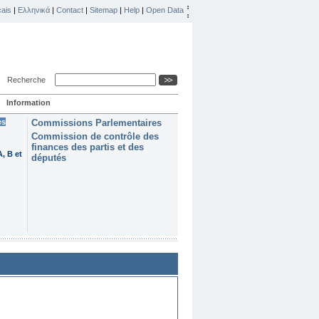
ais
|
Ελληνικά
|
Contact
|
Sitemap
|
Help
|
Open Data
Recherche
Information
es
Commissions Parlementaires
Commission de contrôle des
finances des partis et des
, B et
députés