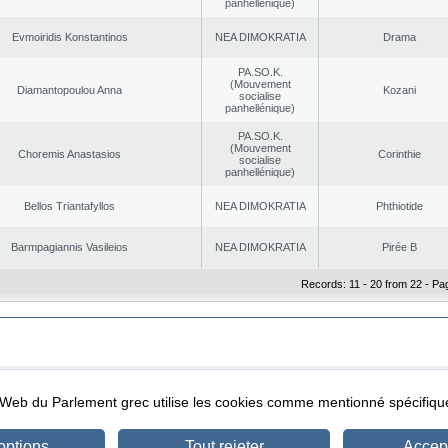
panhellénique)
Evmoiridis Konstantinos
NEA DΙMOKRATIA
Drama
PA.SO.K.
(Mouvement
Diamantopoulou Anna
Kozani
socialise
panhellénique)
PA.SO.K.
(Mouvement
Choremis Anastasios
Corinthie
socialise
panhellénique)
Bellos Triantafyllos
NEA DΙMOKRATIA
Phthiotide
Barmpagiannis Vasileios
NEA DΙMOKRATIA
Pirée B
Records: 11 - 20 from 22 - Pa
|
|
ta Protection
Security & Access
l Web du Parlement grec utilise les cookies comme mentionné spécifi
options
Tout rejeter
Accept