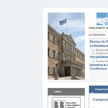
Le Parlement
Bureau du 
Le Président 
Election-M
Anciens pr
Vice-présiden
Anciens vi
Questeurs et s
Conférence 
Organisat
Links
Composit