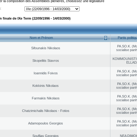
er la composition des Assemblées plénières, choisissez une législature
:
finale de IXe Term (22/09/1996 - 14/03/2000)
Nom et Prénom
Partis politiq
PA.SO.K. (M
Sifounakis Nikolaos
socialise panh
KOMMOUNISTI
Skopelitis Stavros
ELLAD
PA.SO.K. (M
Ioannidis Foivos
socialise panh
PA.SO.K. (M
Kokkinis Nikolaos
socialise panh
PA.SO.K. (M
Farmakis Nikolaos
socialise panh
PA.SO.K. (M
Chatzimichalis Nikolaos - Fotios
socialise panh
PA.SO.K. (M
Adamopoulos Georgios
socialise panh
Souflias Georgios
NEA DΙMO