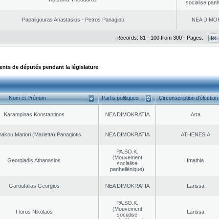
socialise panh
Papaligouras Anastasios - Petros Panagioti
NEA DΙMO
Records: 81 - 100 from 300 - Pages:
ts de députés pendant la législature
Nom et Prénom
Partis politiques
Circonscription d’élection
Karampinas Konstantinos
NEA DΙMOKRATIA
Arta
akou Mariori (Marietta) Panagiotis
NEA DΙMOKRATIA
ATHENES Α
PA.SO.K.
(Mouvement
Georgiadis Athanasios
Imathia
socialise
panhellénique)
Garoufalias Georgios
NEA DΙMOKRATIA
Larissa
PA.SO.K.
(Mouvement
Floros Nikolaos
Larissa
socialise