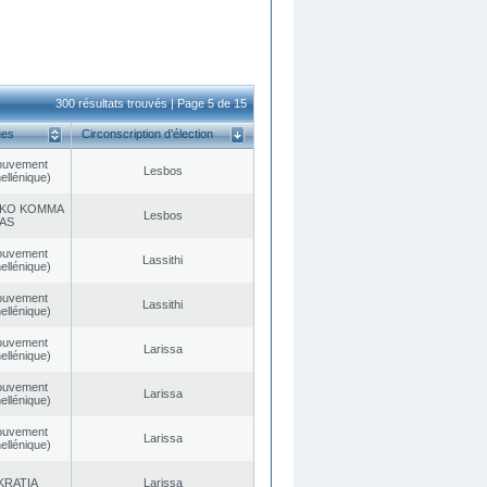
300 résultats trouvés | Page 5 de 15
ues
Circonscription d’élection
ouvement
Lesbos
ellénique)
KO KOMMA
Lesbos
AS
ouvement
Lassithi
ellénique)
ouvement
Lassithi
ellénique)
ouvement
Larissa
ellénique)
ouvement
Larissa
ellénique)
ouvement
Larissa
ellénique)
KRATIA
Larissa