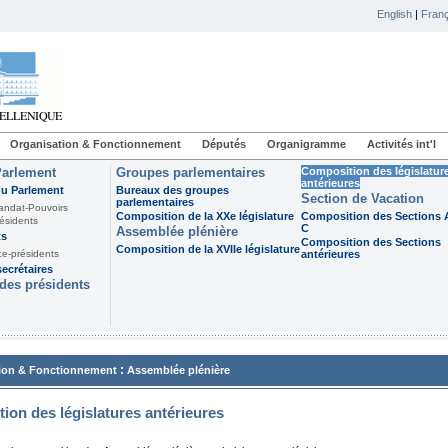
English
|
Franç
Organisation & Fonctionnement
Députés
Organigramme
Activités int'l
Parlement
Groupes parlementaires
Composition des législatur
antérieures
du Parlement
Bureaux des groupes
Section de Vacation
parlementaires
andat-Pouvoirs
Composition de la XXe législature
Composition des Sections A
ésidents
C
Assemblée plénière
ts
Composition des Sections
Composition de la XVIIe législature
ce-présidents
antérieures
ecrétaires
des présidents
:
ion & Fonctionnement
Assemblée plénière
ion des législatures antérieures