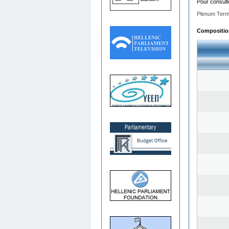
Pour consult
Plenum Term
Composition 