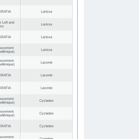
KRATIA
Larissa
he Left and
Larissa
ess
KRATIA
Larissa
ouvement
Larissa
ellénique)
ouvement
Laconie
ellénique)
KRATIA
Laconie
KRATIA
Laconie
ouvement
Cyclades
ellénique)
ouvement
Cyclades
ellénique)
KRATIA
Cyclades
ouvement
Corinthie