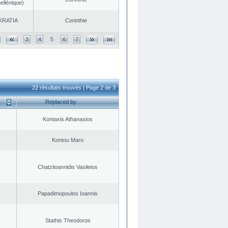
ellénique)
KRATIA
Corinthie
3
4
5
6
7
22 résultats trouvés | Page 2 de 3
Replaced by
Kontaxis Athanasios
Kontou Maro
Chatziioannidis Vasileios
Papadimopoulos Ioannis
Stathis Theodoros