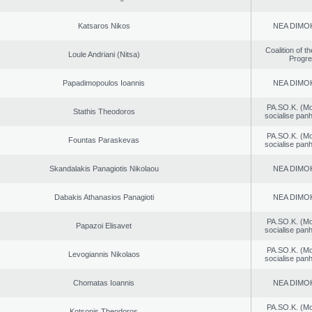
Katsaros Nikos
NEA DΙMO
Coalition of t
Loule Andriani (Nitsa)
Progr
Papadimopoulos Ioannis
NEA DΙMO
PA.SO.K. (M
Stathis Theodoros
socialise panh
PA.SO.K. (M
Fountas Paraskevas
socialise panh
Skandalakis Panagiotis Nikolaou
NEA DΙMO
Dabakis Athanasios Panagioti
NEA DΙMO
PA.SO.K. (M
Papazoi Elisavet
socialise panh
PA.SO.K. (M
Levogiannis Nikolaos
socialise panh
Chomatas Ioannis
NEA DΙMO
PA.SO.K. (M
Kotsonis Theodoros