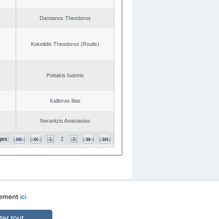
Damianos Theodoros
Kokelidis Theodoros (Roulis)
Pottakis Ioannis
Kallioras Ilias
Nerantzis Anastasios
ges:
1
2
3
quement
ici
CREATED BY
DOPE STUDIO
er tout