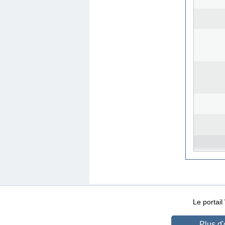
WEB-Mail
WEB-Apps
|
|
|
Conditions d’utilisation
Da
Le portai
Plus d'