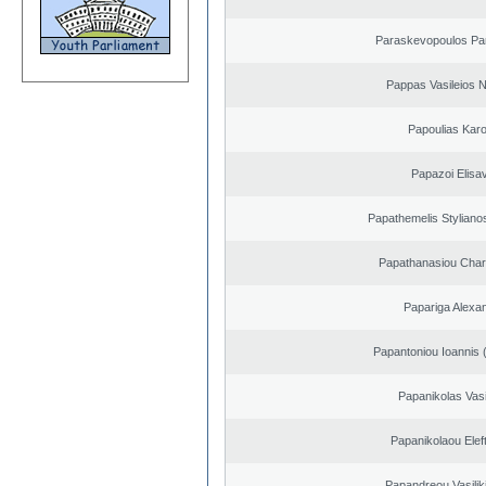
Paraskevopoulos Pa
Pappas Vasileios N
Papoulias Karo
Papazoi Elisa
Papathemelis Styliano
Papathanasiou Cha
Papariga Alexa
Papantoniou Ioannis 
Papanikolas Vasi
Papanikolaou Elef
Papandreou Vasilik