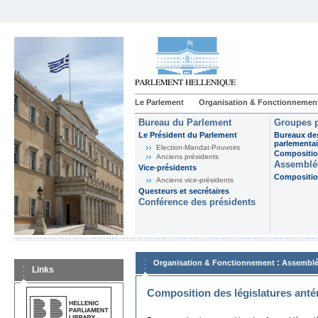
Le Parlement
Organisation & Fonctionnemen
Bureau du Parlement
Groupes p
Le Président du Parlement
Bureaux de
parlementai
Election-Mandat-Pouvoirs
Composition
Anciens présidents
Assemblée
Vice-présidents
Composition
Anciens vice-présidents
Questeurs et secrétaires
Conférence des présidents
:
Organisation & Fonctionnement
Assemblé
Links
Composition des législatures anté