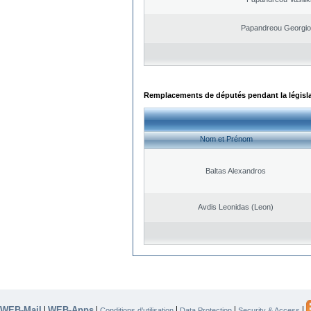
Papandreou Georgio
Remplacements de députés pendant la législ
Nom et Prénom
Baltas Alexandros
Avdis Leonidas (Leon)
WEB-Mail
WEB-Apps
|
|
|
|
|
Conditions d’utilisation
Data Protection
Security & Access