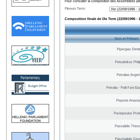
Pour consulter la composition des Assemblées plé
Plenum Term:
Composition finale de IXe Term (22/09/1996 - 
Nom et Prénom
Pipergias Dimit
Petsalnikos Phil
Petralias Avger
Petralia - Palli Fani 
Peponis Anasta
Pavlopoulos Pro
Passalidis Theo
Paschalidis Geo