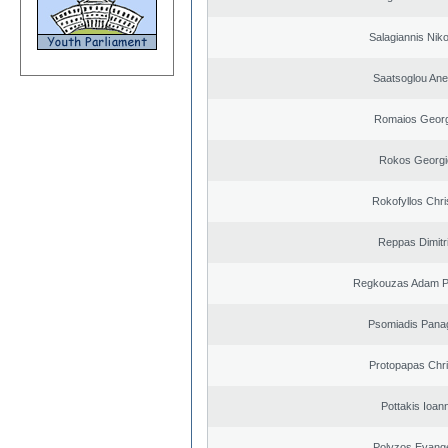
Salagiannis Nik
Saatsoglou Ane
Romaios Georg
Rokos Georgi
Rokofyllos Chri
Reppas Dimitr
Regkouzas Adam Pa
Psomiadis Panag
Protopapas Chri
Pottakis Ioann
Polyzos Evang