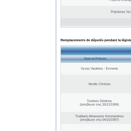
Polydoras Vy
Remplacements de députés pendant la législ
Nom et Prénom
Vyzas Vasileios - Evmenis
Verelis Christos
Tsetines Dimitrios
(απεβίωσε στις 20/12/1999)
Tsaldaris Athanasios Konstantinou
(απεβίωσε στις 04/10/1997)