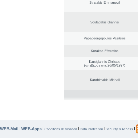
Stratakis Emmanouil
Souladakis Giannis
Papageorgopoulos Vasileios
Korakas Efstratios
Katsigiannis Christos
(απεβίωσε στις 26/05/1997)
Karchimakis Michail
WEB-Mail
WEB-Apps
|
|
|
|
|
Conditions d’utilisation
Data Protection
Security & Access