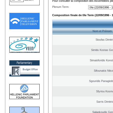
Pour consulter la composition des Assemblées plé
Plenum Term:
Composition finale de IXe Term (22/09/1996 - 
Nom et Prénom
Sioufas Dimitr
Simitis Kostas Ge
Simaioforidis Kons
Sifounakis Niko
Sgouridis Panagioti
Sfyriou Kosm
Sarris Dimitri
Salagkoudis Geo