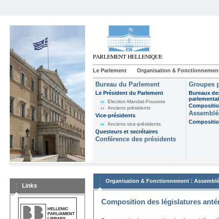
Le Parlement
Organisation & Fonctionnemen
Bureau du Parlement
Groupes p
Le Président du Parlement
Bureaux de
parlementai
Election-Mandat-Pouvoirs
Composition
Anciens présidents
Assemblée
Vice-présidents
Composition
Anciens vice-présidents
Questeurs et secrétaires
Conférence des présidents
:
Organisation & Fonctionnement
Assemblé
Links
Composition des législatures anté