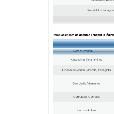
Skandalakis Panagioti
Remplacements de députés pendant la législ
Nom et Prénom
Karampinas Konstantinos
Giannakou Mariori (Marietta) Panagiotis
Georgiadis Athanasios
Garoufalias Georgios
Floros Nikolaos