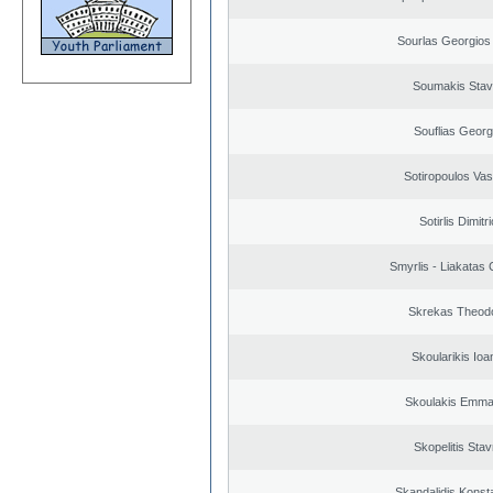
Sourlas Georgios 
Soumakis Stav
Souflias Georg
Sotiropoulos Vasi
Sotirlis Dimitr
Smyrlis - Liakatas 
Skrekas Theod
Skoularikis Ioa
Skoulakis Emma
Skopelitis Stav
Skandalidis Konst