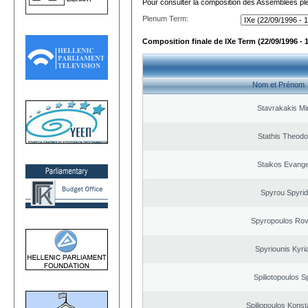
Pour consulter la composition des Assemblées plé
Plenum Term:
Composition finale de IXe Term (22/09/1996 - 
Nom et Prénom
Stavrakakis M
Stathis Theodo
Staikos Evang
Spyrou Spyri
Spyropoulos Rov
Spyriounis Kyri
Spiliotopoulos Sp
Spiliopoulos Konst