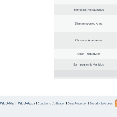
Evmoiridis Konstantinos
Diamantopoulou Anna
Choremis Anastasios
Bellos Triantafyllos
Barmpagiannis Vasileios
WEB-Mail
WEB-Apps
|
|
|
|
|
Conditions d’utilisation
Data Protection
Security & Access