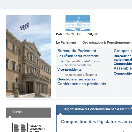
Le Parlement
Organisation & Fonctionnemen
Bureau du Parlement
Groupes p
Le Président du Parlement
Bureaux de
parlementai
Election-Mandat-Pouvoirs
Composition
Anciens présidents
Assemblée
Vice-présidents
Composition
Anciens vice-présidents
Questeurs et secrétaires
Conférence des présidents
:
Organisation & Fonctionnement
Assemblé
Links
Composition des législatures anté