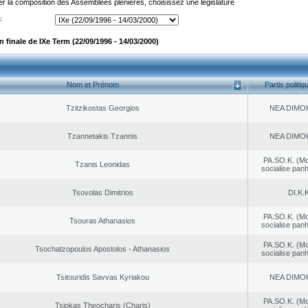
er la composition des Assemblées plénières, choisissez une législature
:
finale de IXe Term (22/09/1996 - 14/03/2000)
Nom et Prénom
Partis politiq
Tzitzikostas Georgios
NEA DΙMO
Tzannetakis Tzannis
NEA DΙMO
PA.SO.K. (M
Tzanis Leonidas
socialise panh
Tsovolas Dimitrios
DI.K.K
PA.SO.K. (M
Tsouras Athanasios
socialise panh
PA.SO.K. (M
Tsochatzopoulos Apostolos - Athanasios
socialise panh
Tsitouridis Savvas Kyriakou
NEA DΙMO
PA.SO.K. (M
Tsiokas Theocharis (Charis)