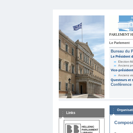
Le Parlement
Bureau du 
Le Président 
Election-M
Anciens pr
Vice-présiden
Anciens vi
Questeurs et s
Conférence 
Organisat
Links
Composit