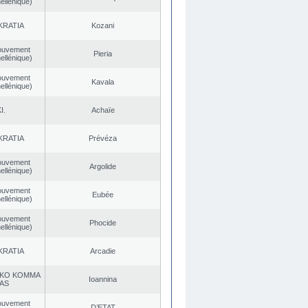
ellénique)
KRATIA
Kozani
ouvement
Pieria
ellénique)
ouvement
Kavala
ellénique)
I.
Achaïe
KRATIA
Prévéza
ouvement
Argolide
ellénique)
ouvement
Eubée
ellénique)
ouvement
Phocide
ellénique)
KRATIA
Arcadie
KO KOMMA
Ioannina
AS
ouvement
D’ETAT