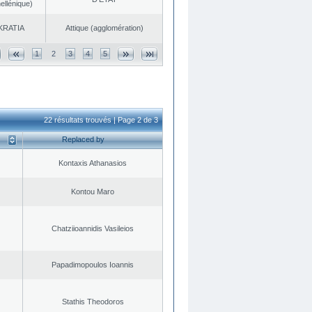
ellénique)
KRATIA
Αttique (agglomération)
1
2
3
4
5
22 résultats trouvés | Page 2 de 3
Replaced by
Kontaxis Athanasios
Kontou Maro
Chatziioannidis Vasileios
Papadimopoulos Ioannis
Stathis Theodoros