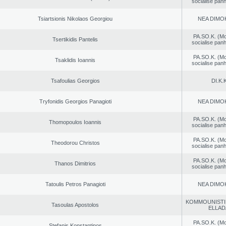
socialise panh
Tsiartsionis Nikolaos Georgiou
NEA DΙMO
PA.SO.K. (M
Tsertikidis Pantelis
socialise panh
PA.SO.K. (M
Tsaklidis Ioannis
socialise panh
Tsafoulias Georgios
DI.K.K
Tryfonidis Georgios Panagioti
NEA DΙMO
PA.SO.K. (M
Thomopoulos Ioannis
socialise panh
PA.SO.K. (M
Theodorou Christos
socialise panh
PA.SO.K. (M
Thanos Dimitrios
socialise panh
Tatoulis Petros Panagioti
NEA DΙMO
KOMMOUNISTI
Tasoulas Apostolos
ELLAD
PA.SO.K. (M
Stefanis Konstantinos