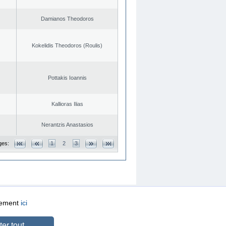
Damianos Theodoros
Kokelidis Theodoros (Roulis)
Pottakis Ioannis
Kallioras Ilias
Nerantzis Anastasios
ges:
1
2
3
quement
ici
CREATED BY
DOPE STUDIO
er tout