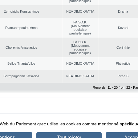
panhellénique)
Evmoiridis Konstantinos
NEA DΙMOKRATIA
Drama
PA.SO.K.
(Mouvement
Diamantopoulou Anna
Kozani
socialise
panhellénique)
PA.SO.K.
(Mouvement
Choremis Anastasios
Corinthie
socialise
panhellénique)
Bellos Triantafyllos
NEA DΙMOKRATIA
Phthiotide
Barmpagiannis Vasileios
NEA DΙMOKRATIA
Pirée B
Records: 11 - 20 from 22 - Pa
|
|
ta Protection
Security & Access
l Web du Parlement grec utilise les cookies comme mentionné spécifi
options
Tout rejeter
Accept