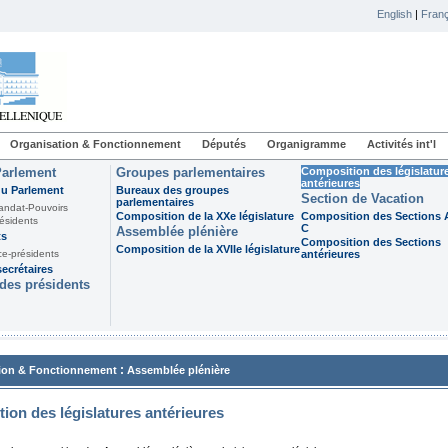
English
|
Franç
Organisation & Fonctionnement
Députés
Organigramme
Activités int'l
Parlement
Groupes parlementaires
Composition des législatur
antérieures
du Parlement
Bureaux des groupes
Section de Vacation
parlementaires
andat-Pouvoirs
Composition de la XXe législature
Composition des Sections A
ésidents
C
Assemblée plénière
ts
Composition des Sections
Composition de la XVIIe législature
ce-présidents
antérieures
ecrétaires
des présidents
:
ion & Fonctionnement
Assemblée plénière
ion des législatures antérieures