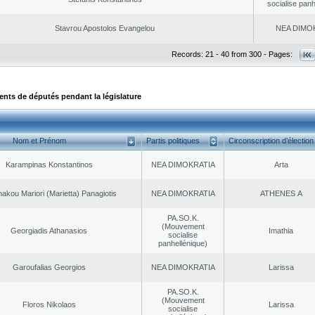
socialise panh
Stavrou Apostolos Evangelou
NEA DΙMO
Records: 21 - 40 from 300 - Pages:
ts de députés pendant la législature
Nom et Prénom
Partis politiques
Circonscription d’élection
Karampinas Konstantinos
NEA DΙMOKRATIA
Arta
akou Mariori (Marietta) Panagiotis
NEA DΙMOKRATIA
ATHENES Α
PA.SO.K.
(Mouvement
Georgiadis Athanasios
Imathia
socialise
panhellénique)
Garoufalias Georgios
NEA DΙMOKRATIA
Larissa
PA.SO.K.
(Mouvement
Floros Nikolaos
Larissa
socialise