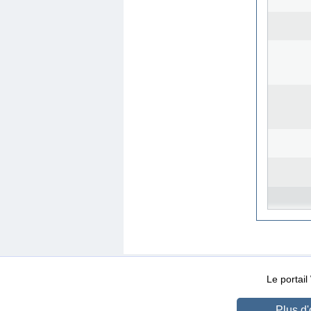
WEB-Mail
WEB-Apps
|
|
|
Conditions d’utilisation
Da
Le portai
Plus d'