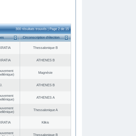
300 résultats trouvés | Page 2 de 15
ues
Circonscription d’élection
KRATIA
Thessalonique B
KRATIA
ATHENES Β
ouvement
Magnésie
ellénique)
I.
ATHENES Β
ouvement
ATHENES Α
ellénique)
ouvement
Thessalonique A
ellénique)
KRATIA
Kilkis
ouvement
Thessalonique B