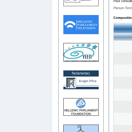
Pour consult
Plenum Term
Composition 