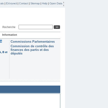
ais
|
Ελληνικά
|
Contact
|
Sitemap
|
Help
|
Open Data
Recherche
Information
es
Commissions Parlementaires
Commission de contrôle des
finances des partis et des
, B et
députés