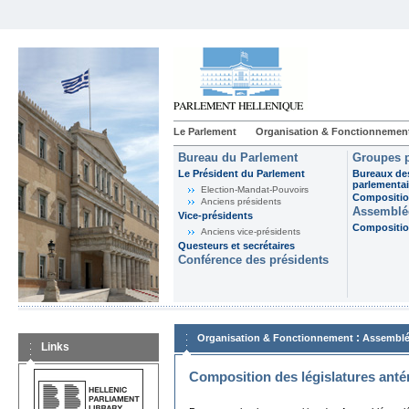
Le Parlement
Organisation & Fonctionnemen
Bureau du Parlement
Groupes p
Le Président du Parlement
Bureaux de
parlementai
Election-Mandat-Pouvoirs
Composition
Anciens présidents
Assemblée
Vice-présidents
Composition
Anciens vice-présidents
Questeurs et secrétaires
Conférence des présidents
:
Organisation & Fonctionnement
Assemblé
Links
Composition des législatures anté