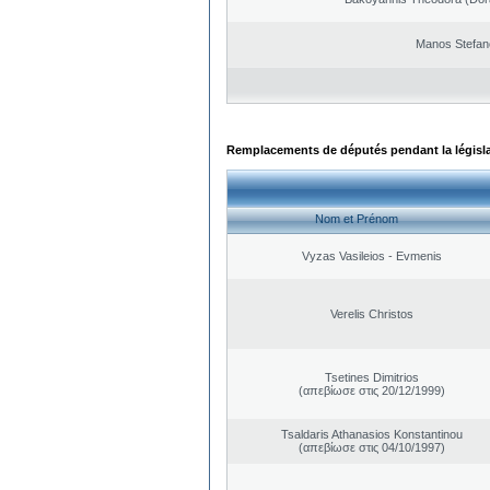
Manos Stefan
Remplacements de députés pendant la législ
Nom et Prénom
Vyzas Vasileios - Evmenis
Verelis Christos
Tsetines Dimitrios
(απεβίωσε στις 20/12/1999)
Tsaldaris Athanasios Konstantinou
(απεβίωσε στις 04/10/1997)