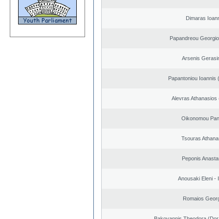
Dimaras Ioann
Papandreou Georgio
Arsenis Geras
Papantoniou Ioannis 
Alevras Athanasios
Oikonomou Pant
Tsouras Athana
Peponis Anasta
Anousaki Eleni - I
Romaios Georg
Bakoyannis Theodora (Dor