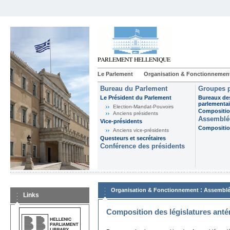
Le Parlement
Organisation & Fonctionnemen
Bureau du Parlement
Groupes p
Le Président du Parlement
Bureaux de
parlementai
Election-Mandat-Pouvoirs
Composition
Anciens présidents
Assemblée
Vice-présidents
Composition
Anciens vice-présidents
Questeurs et secrétaires
Conférence des présidents
:
Organisation & Fonctionnement
Assemblé
Links
Composition des législatures anté