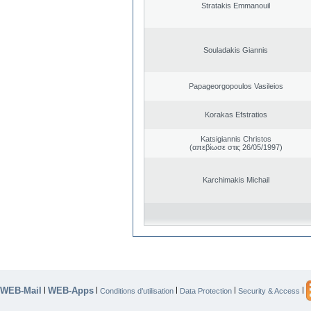
Stratakis Emmanouil
Souladakis Giannis
Papageorgopoulos Vasileios
Korakas Efstratios
Katsigiannis Christos
(απεβίωσε στις 26/05/1997)
Karchimakis Michail
WEB-Mail
WEB-Apps
|
|
|
|
|
Conditions d’utilisation
Data Protection
Security & Access