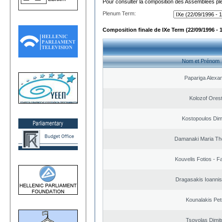
Pour consulter la composition des Assemblées plé
Plenum Term:
Composition finale de IXe Term (22/09/1996 - 
Nom et Prénom
Papariga Alexa
Kolozof Orest
Kostopoulos Dimi
Damanaki Maria Th
Kouvelis Fotios - F
Dragasakis Ioannis
Kounalakis Pet
Tsovolas Dimit