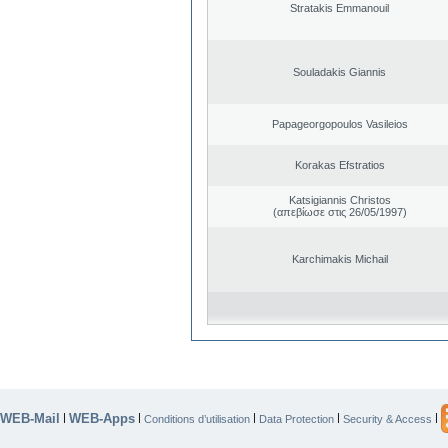
Stratakis Emmanouil
Souladakis Giannis
Papageorgopoulos Vasileios
Korakas Efstratios
Katsigiannis Christos
(απεβίωσε στις 26/05/1997)
Karchimakis Michail
WEB-Mail
WEB-Apps
|
|
|
|
|
Conditions d’utilisation
Data Protection
Security & Access