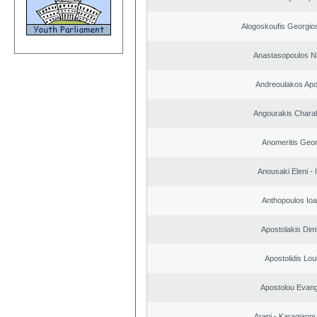
Alogoskoufis Georgio
Anastasopoulos N
Andreoulakos Apo
Angourakis Chara
Anomeritis Geor
Anousaki Eleni - I
Anthopoulos Ioa
Apostolakis Dimi
Apostolidis Lo
Apostolou Evan
Arapi - Karagianni 