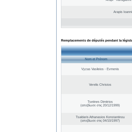
Arapis Ioann
Remplacements de députés pendant la législ
Nom et Prénom
Vyzas Vasileios - Evmenis
Verelis Christos
Tsetines Dimitrios
(απεβίωσε στις 20/12/1999)
Tsaldaris Athanasios Konstantinou
(απεβίωσε στις 04/10/1997)