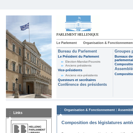
Le Parlement
Organisation & Fonctionnemen
Bureau du Parlement
Groupes p
Le Président du Parlement
Bureaux de
parlementai
Election-Mandat-Pouvoirs
Composition
Anciens présidents
Assemblée
Vice-présidents
Composition
Anciens vice-présidents
Questeurs et secrétaires
Conférence des présidents
:
Organisation & Fonctionnement
Assemblé
Links
Composition des législatures anté