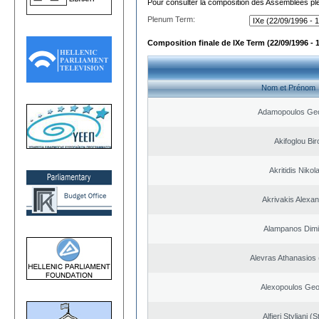
Pour consulter la composition des Assemblées plé
Plenum Term:
Composition finale de IXe Term (22/09/1996 - 
Nom et Prénom
Adamopoulos Geo
Akifoglou Bir
Akritidis Nikol
Akrivakis Alexa
Alampanos Dimit
Alevras Athanasios
Alexopoulos Geo
Alfieri Styliani (S