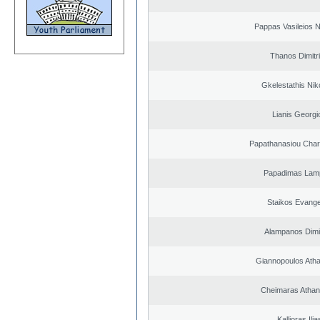
Pappas Vasileios N
Thanos Dimitr
Gkelestathis Nik
Lianis Georgi
Papathanasiou Cha
Papadimas Lam
Staikos Evang
Alampanos Dimit
Giannopoulos Ath
Cheimaras Athan
Kallioras Ilia