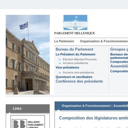
Le Parlement
Organisation & Fonctionnemen
Bureau du Parlement
Groupes p
Le Président du Parlement
Bureaux de
parlementai
Election-Mandat-Pouvoirs
Composition
Anciens présidents
Assemblée
Vice-présidents
Composition
Anciens vice-présidents
Questeurs et secrétaires
Conférence des présidents
:
Organisation & Fonctionnement
Assemblé
Links
Composition des législatures anté