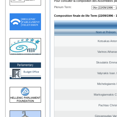
Pour consulter la composition des Assemblées plé
Plenum Term:
Composition finale de IXe Term (22/09/1996 - 
Nom et Prénom
Kotsakas Anto
Varinos Athana
Skoulakis Emma
Valyrakis Ioan. 
Michelogiannis I
Markogiannakis Ch
Pachtas Chris
Giovanoudas Var