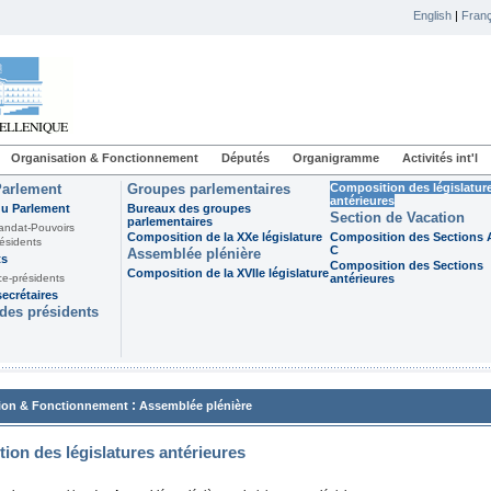
English
|
Franç
Organisation & Fonctionnement
Députés
Organigramme
Activités int'l
Parlement
Groupes parlementaires
Composition des législatur
antérieures
du Parlement
Bureaux des groupes
Section de Vacation
parlementaires
andat-Pouvoirs
Composition de la XXe législature
Composition des Sections A
ésidents
C
Assemblée plénière
ts
Composition des Sections
Composition de la XVIIe législature
ce-présidents
antérieures
ecrétaires
des présidents
:
ion & Fonctionnement
Assemblée plénière
ion des législatures antérieures