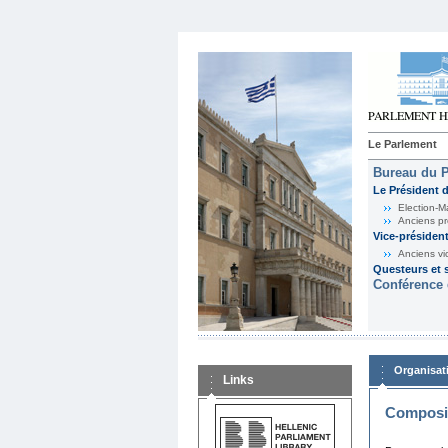
Le Parlement
Bureau du 
Le Président 
Election-M
Anciens pr
Vice-présiden
Anciens vi
Questeurs et s
Conférence 
Organisat
Links
Composit