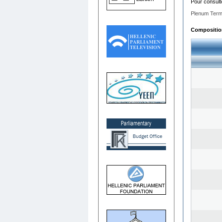
Pour consult
Plenum Term
Composition 