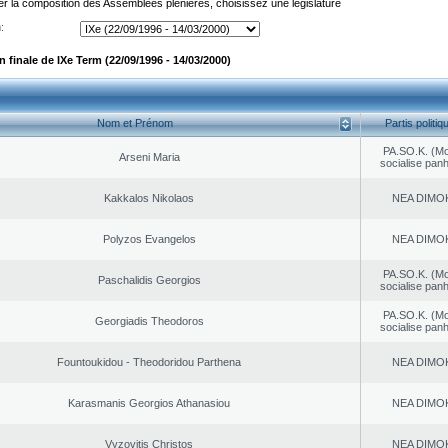
er la composition des Assemblées plénières, choisissez une législature
:
finale de IXe Term (22/09/1996 - 14/03/2000)
Nom et Prénom
Partis politiq
PA.SO.K. (M
Arseni Maria
socialise panh
Kakkalos Nikolaos
NEA DΙMO
Polyzos Evangelos
NEA DΙMO
PA.SO.K. (M
Paschalidis Georgios
socialise panh
PA.SO.K. (M
Georgiadis Theodoros
socialise panh
Fountoukidou - Theodoridou Parthena
NEA DΙMO
Karasmanis Georgios Athanasiou
NEA DΙMO
Vyzovitis Christos
NEA DΙMO