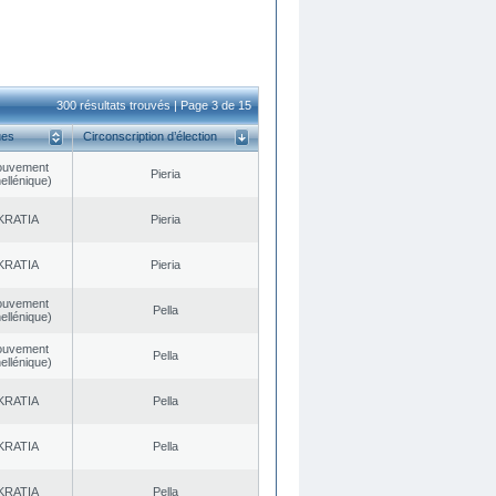
300 résultats trouvés | Page 3 de 15
ues
Circonscription d’élection
ouvement
Pieria
ellénique)
KRATIA
Pieria
KRATIA
Pieria
ouvement
Pella
ellénique)
ouvement
Pella
ellénique)
KRATIA
Pella
KRATIA
Pella
KRATIA
Pella