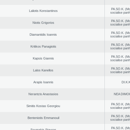
PA.SO.K. (M
Laliotis Konstantinos
socialise panh
PA.SO.K. (M
Niotis Grigorios
socialise panh
PA.SO.K. (M
Diamantidis Ioannis
socialise panh
PA.SO.K. (M
Kritikos Panagiotis
socialise panh
PA.SO.K. (M
Kapsis Giannis
socialise panh
PA.SO.K. (M
Lalos Kanellos
socialise panh
Arapis Ioannis
DI.K.K
Nerantzis Anastasios
NEA DΙMO
PA.SO.K. (M
Simitis Kostas Georgiou
socialise panh
PA.SO.K. (M
Benteniotis Emmanouil
socialise panh
PA.SO.K. (M
Soumakis Stavros