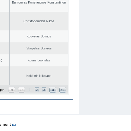
Bantouvas Konstantinos Konstantinou
Christodoulakis Nikos
Kouvelas Sotirios
Skopelitis Stavros
n)
Kouris Leonidas
Kokkinis Nikolaos
ges:
1
2
3
quement
ici