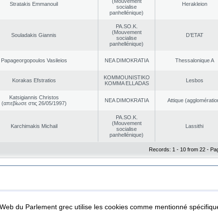
(Mouvement
Stratakis Emmanouil
Herakleion
socialise
panhellénique)
PA.SO.K.
(Mouvement
Souladakis Giannis
D’ETAT
socialise
panhellénique)
Papageorgopoulos Vasileios
NEA DΙMOKRATIA
Thessalonique A
KOMMOUNISTIKO
Korakas Efstratios
Lesbos
KOMMA ELLADAS
Katsigiannis Christos
NEA DΙMOKRATIA
Αttique (agglomératio
(απεβίωσε στις 26/05/1997)
PA.SO.K.
(Mouvement
Karchimakis Michail
Lassithi
socialise
panhellénique)
Records: 1 - 10 from 22 - Pa
|
|
ta Protection
Security & Access
l Web du Parlement grec utilise les cookies comme mentionné spécifi