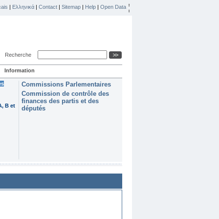
ais
|
Ελληνικά
|
Contact
|
Sitemap
|
Help
|
Open Data
Recherche
Information
es
Commissions Parlementaires
Commission de contrôle des
finances des partis et des
, B et
députés