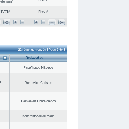
ellénique)
KRATIA
Pirée A
1
2
3
4
5
22 résultats trouvés | Page 1 de 3
Replaced by
Papafilippou Nikolaos
E
Rokofyllos Christos
Damianidis Charalampos
Konstantopoulou Maria