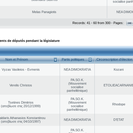
socialise panh
Melas Panagiotis
NEA DΙMO
Records: 41 - 60 from 300 - Pages:
ts de députés pendant la législature
Nom et Prénom
Partis politiques
Circonscription d’élection
Vyzas Vasileios - Evmenis
NEA DΙMOKRATIA
Kozani
PA.SO.K.
(Mouvement
Verelis Christos
EΤOLIEACARNANI
socialise
panhellénique)
PA.SO.K.
Tsetines Dimitrios
(Mouvement
Rhodope
(απεβίωσε στις 20/12/1999)
socialise
panhellénique)
aldaris Athanasios Konstantinou
NEA DΙMOKRATIA
D’ETAT
(απεβίωσε στις 04/10/1997)
PA.SO.K.