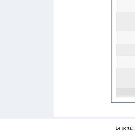
WEB-Mail
WEB-Apps
|
|
|
Conditions d’utilisation
Da
Le portai