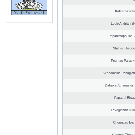
Katsaros Nik
Loule Andriani (N
Papadimopoulos I
Stathis Theodo
Fountas Parask
Skandalakis Panagioti
Dabakis Athanasios 
Papazoi Elisa
Levogiannis Nik
Chomatas Ioan
Kotsonis Theod