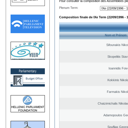
Pour consulter la composition des Assemblées plé
Plenum Term:
Composition finale de IXe Term (22/09/1996 - 
Nom et Prénom
Sifounakis Niko
Skopelitis Stav
Ioannidis Foi
Kokkinis Nikol
Farmakis Niko
Chatzimichalis Nikola
Adamopoulos Geo
Souflias Georg