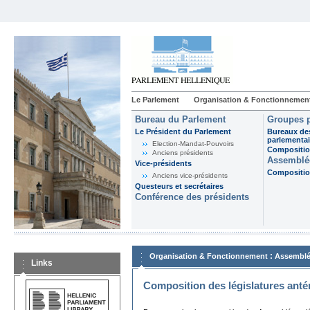
Le Parlement
Organisation & Fonctionnemen
Bureau du Parlement
Groupes p
Le Président du Parlement
Bureaux de
parlementai
Election-Mandat-Pouvoirs
Composition
Anciens présidents
Assemblée
Vice-présidents
Composition
Anciens vice-présidents
Questeurs et secrétaires
Conférence des présidents
:
Organisation & Fonctionnement
Assemblé
Links
Composition des législatures anté