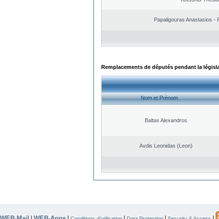
Papaligouras Anastasios - 
Remplacements de députés pendant la législ
Nom et Prénom
Baltas Alexandros
Avdis Leonidas (Leon)
WEB-Mail
WEB-Apps
|
|
|
|
|
Conditions d’utilisation
Data Protection
Security & Access